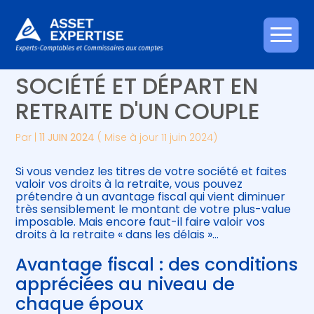
Créer et reprendre une activité
Piloter votre gestion
Aller
VENTE DE TITRES DE
au
contenu
Gérer votre quotidien
Suivre votre comptabilité
SOCIÉTÉ ET DÉPART EN
RETRAITE D'UN COUPLE
Piloter votre entreprise
Gérer vos ressources humaines
Par
|
11 JUIN 2024
( Mise à jour 11 juin 2024)
Développer votre entreprise
Si vous vendez les titres de votre société et faites
Construire votre patrimoine
valoir vos droits à la retraite, vous pouvez
prétendre à un avantage fiscal qui vient diminuer
très sensiblement le montant de votre plus-value
Être prêt pour la facturation
imposable. Mais encore faut-il faire valoir vos
électronique
droits à la retraite « dans les délais »…
Avantage fiscal : des conditions
appréciées au niveau de
chaque époux