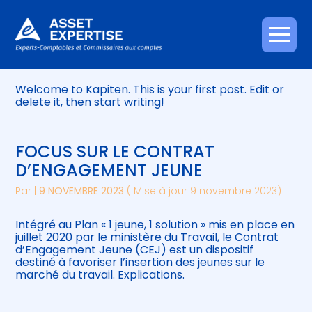
BONJOUR TOUT LE MONDE !
Créer et reprendre une activité
Piloter votre gestion
Aller
Par
GUILLAUMECLASSE7
|
6 FÉVRIER 2024
( Mise à jour 6
au
février 2024)
contenu
Gérer votre quotidien
Suivre votre comptabilité
Welcome to Kapiten. This is your first post. Edit or
delete it, then start writing!
Piloter votre entreprise
Gérer vos ressources humaines
Développer votre entreprise
FOCUS SUR LE CONTRAT
D’ENGAGEMENT JEUNE
Construire votre patrimoine
Par
|
9 NOVEMBRE 2023
( Mise à jour 9 novembre 2023)
Être prêt pour la facturation
Intégré au Plan « 1 jeune, 1 solution » mis en place en
électronique
juillet 2020 par le ministère du Travail, le Contrat
d’Engagement Jeune (CEJ) est un dispositif
destiné à favoriser l’insertion des jeunes sur le
marché du travail. Explications.