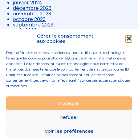
janvier 2024
décembre 2023
novembre 2023
octobre 2023
septembre 2023
août 2023
juillet 2023
Gérer le consentement
juin 2023
aux cookies
mai 2023
avril 2023
Pour offrir les meilleures expériences, nous utilisons des technologies
mars 2023
telles que les cookies pour stocker et/ou accéder aux informations des
appareils. Le fait de consentir à ces technologies nous permettra de
traiter des données telles que le comportement de navigation ou les ID
uniques sur ce site. Le fait de ne pas consentir ou de retirer son
consentement peut avoir un effet négatif sur certaines caractéristiques
et fonctions.
Footer
Accepter
02 96 52 68 68
Linkedin
Principale
Refuser
Footer
MENTIONS LÉGALES
Voir les préférences
PLAN DU SITE