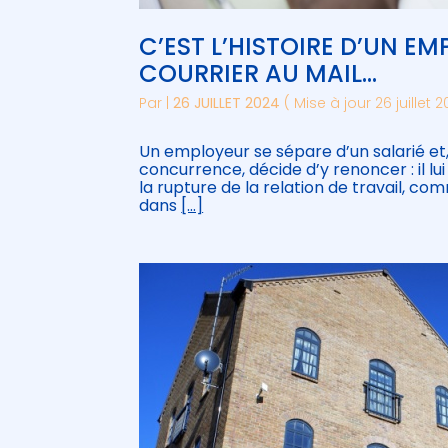
C’EST L’HISTOIRE D’UN E
COURRIER AU MAIL…
Par
|
26 JUILLET 2024
( Mise à jour 26 juillet 
Un employeur se sépare d’un salarié et
concurrence, décide d’y renoncer : il lu
la rupture de la relation de travail, c
dans
[…]