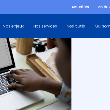
Actualités
Vie du
Principal
Vos enjeux
Nos services
Nos outils
Qui so