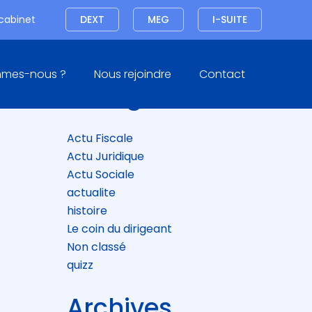
Connexion
 cabinet
DEXT
MEG
I-SUITE
Blog
mmes-nous ?
Nous rejoindre
Contact
sidebar
Catégories
Actu Fiscale
Actu Juridique
Actu Sociale
actualite
histoire
Le coin du dirigeant
Non classé
quizz
Archives