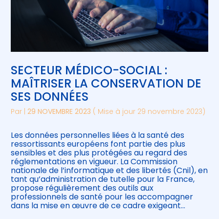
SECTEUR MÉDICO-SOCIAL :
MAÎTRISER LA CONSERVATION DE
SES DONNÉES
Par
|
29 NOVEMBRE 2023
( Mise à jour 29 novembre 2023)
Les données personnelles liées à la santé des
ressortissants européens font partie des plus
sensibles et des plus protégées au regard des
réglementations en vigueur. La Commission
nationale de l’informatique et des libertés (Cnil), en
tant qu’administration de tutelle pour la France,
propose régulièrement des outils aux
professionnels de santé pour les accompagner
dans la mise en œuvre de ce cadre exigeant…