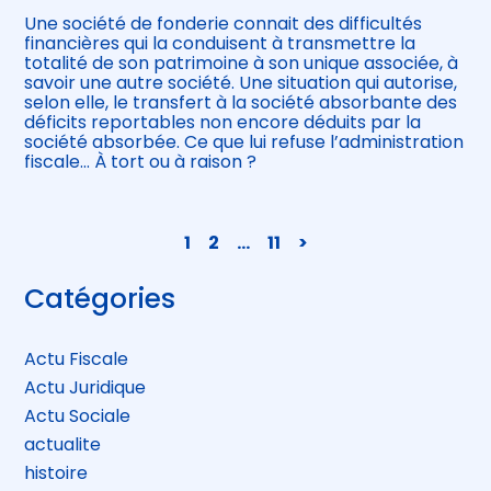
Une société de fonderie connait des difficultés
financières qui la conduisent à transmettre la
totalité de son patrimoine à son unique associée, à
savoir une autre société. Une situation qui autorise,
selon elle, le transfert à la société absorbante des
déficits reportables non encore déduits par la
société absorbée. Ce que lui refuse l’administration
fiscale… À tort ou à raison ?
Navigation
1
2
…
11
>
actualités
Blog
Catégories
sidebar
Actu Fiscale
Actu Juridique
Actu Sociale
actualite
histoire