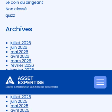
Le coin du dirigeant
Non classé
quizz
Archives
juillet 2026
juin 2026
mai 2026
avril 2026
mars 2026
février 2026
janvier 2026
décembre 2025
novembre 2025
octobre 2025
Aller
septembre 2025
au
août 2025
contenu
juillet 2025
juin 2025
mai 2025
avril 2025