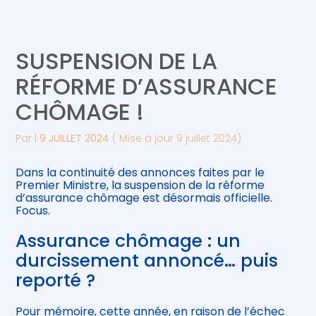
Créer et reprendre une activité
Piloter votre gestion
SUSPENSION DE LA
Gérer votre quotidien
Suivre votre comptabilité
RÉFORME D’ASSURANCE
CHÔMAGE !
Piloter votre entreprise
Gérer vos ressources humaines
Par
|
9 JUILLET 2024
( Mise à jour 9 juillet 2024)
Développer votre entreprise
Dans la continuité des annonces faites par le
Construire votre patrimoine
Premier Ministre, la suspension de la réforme
d’assurance chômage est désormais officielle.
Focus.
Être prêt pour la facturation
électronique
Assurance chômage : un
durcissement annoncé… puis
reporté ?
Pour mémoire, cette année, en raison de l’échec