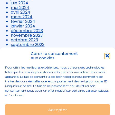
juin 2024
mai 2024
avril 2024
mars 2024
février 2024
janvier 2024
décembre 2023
novembre 2023
octobre 2023
septembre 2023
août 2023
juillet 2023
Gérer le consentement
juin 2023
aux cookies
mai 2023
avril 2023
Pour offrir les meilleures expériences, nous utilisons des technologies
mars 2023
telles que les cookies pour stocker et/ou accéder aux informations des
appareils. Le fait de consentir à ces technologies nous permettra de
traiter des données telles que le comportement de navigation ou les ID
uniques sur ce site. Le fait de ne pas consentir ou de retirer son
consentement peut avoir un effet négatif sur certaines caractéristiques
et fonctions.
Footer
Accepter
02 96 52 68 68
Linkedin
Principale