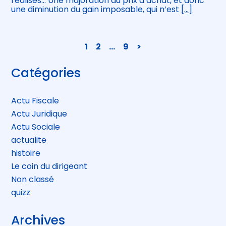
réalisés… Une majoration du prix d’achat, et donc
une diminution du gain imposable, qui n’est
[…]
Navigation
1
2
…
9
>
actualités
Blog
Catégories
sidebar
Actu Fiscale
Actu Juridique
Actu Sociale
actualite
histoire
Le coin du dirigeant
Non classé
quizz
Archives