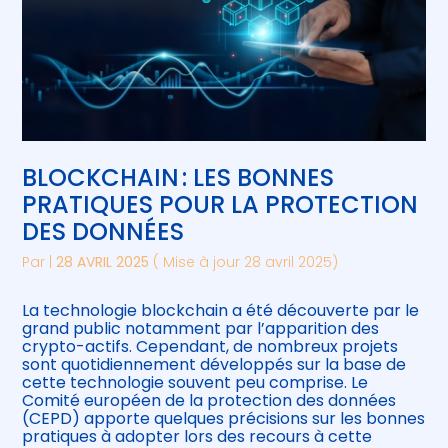
BLOCKCHAIN : LES BONNES
PRATIQUES POUR LA PROTECTION
DES DONNÉES
Par
|
28 AVRIL 2025
( Mise à jour 28 avril 2025)
La technologie blockchain a été découverte par le
grand public notamment par l’apparition des
crypto-actifs. Cependant, de nombreux projets
sont quotidiennement développés sur la base de
cette technologie souvent peu comprise. Le
Comité européen de la protection des données
(CEPD) apporte quelques précisions sur les bonnes
pratiques à adopter lors des recours à cette