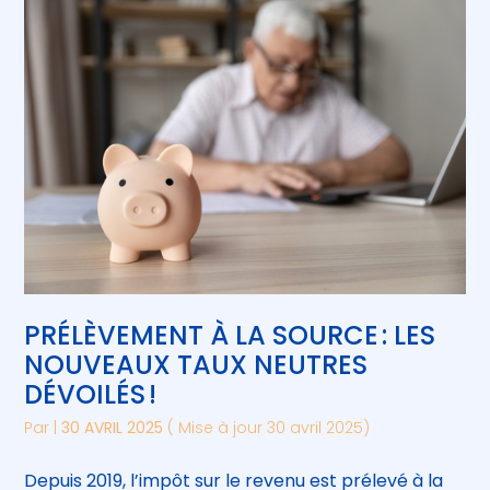
Créer et reprendre une activité
Piloter votre gestion
Gérer votre quotidien
Suivre votre comptabilité
Piloter votre entreprise
Gérer vos ressources humaines
Développer votre entreprise
Construire votre patrimoine
PRÉLÈVEMENT À LA SOURCE : LES
Être prêt pour la facturation
électronique
NOUVEAUX TAUX NEUTRES
DÉVOILÉS !
Par
|
30 AVRIL 2025
( Mise à jour 30 avril 2025)
Depuis 2019, l’impôt sur le revenu est prélevé à la