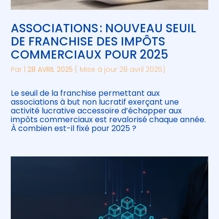
ASSOCIATIONS : NOUVEAU SEUIL
DE FRANCHISE DES IMPÔTS
COMMERCIAUX POUR 2025
Par
|
28 AVRIL 2025
( Mise à jour 28 avril 2025)
Le seuil de la franchise permettant aux
associations à but non lucratif exerçant une
activité lucrative accessoire d’échapper aux
impôts commerciaux est revalorisé chaque année.
À combien est-il fixé pour 2025 ?