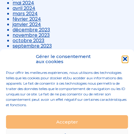
mai 2024
avril 2024
mars 2024
février 2024
janvier 2024
décembre 2023
novembre 2023
octobre 2023
septembre 2023
août 2023
juillet 2023
Gérer le consentement
juin 2023
aux cookies
mai 2023
avril 2023
Pour offrir les meilleures expériences, nous utilisons des technologies
mars 2023
telles que les cookies pour stocker et/ou accéder aux informations des
appareils. Le fait de consentir à ces technologies nous permettra de
traiter des données telles que le comportement de navigation ou les ID
uniques sur ce site. Le fait de ne pas consentir ou de retirer son
consentement peut avoir un effet négatif sur certaines caractéristiques
et fonctions.
Footer
Accepter
02 96 52 68 68
Linkedin
Principale