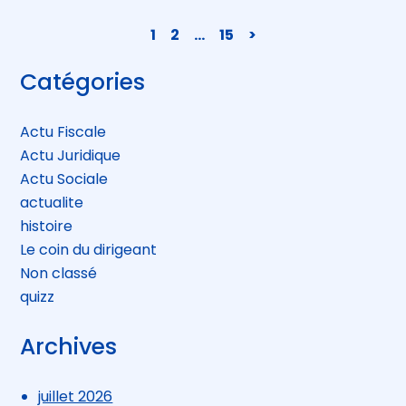
Navigation
1
2
…
15
>
actualités
Blog
Catégories
sidebar
Actu Fiscale
Actu Juridique
Actu Sociale
actualite
histoire
Le coin du dirigeant
Non classé
quizz
Archives
juillet 2026