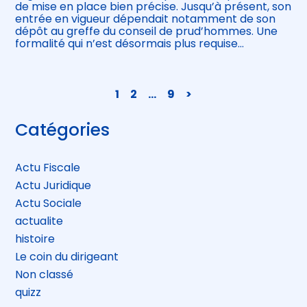
de mise en place bien précise. Jusqu’à présent, son
entrée en vigueur dépendait notamment de son
dépôt au greffe du conseil de prud’hommes. Une
formalité qui n’est désormais plus requise…
Navigation
1
2
…
9
>
actualités
Blog
Catégories
sidebar
Actu Fiscale
Actu Juridique
Actu Sociale
actualite
histoire
Le coin du dirigeant
Non classé
quizz