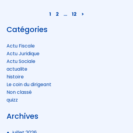
Navigation
1
2
…
12
>
actualités
Blog
Catégories
sidebar
Actu Fiscale
Actu Juridique
Actu Sociale
actualite
histoire
Le coin du dirigeant
Non classé
quizz
Archives
juillet 2026