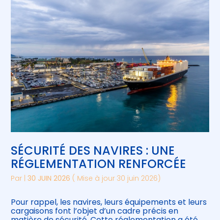
Créer et reprendre une activité
Piloter votre gestion
Gérer votre quotidien
Suivre votre comptabilité
Piloter votre entreprise
Gérer vos ressources humaines
Développer votre entreprise
Construire votre patrimoine
SÉCURITÉ DES NAVIRES : UNE
Être prêt pour la facturation
électronique
RÉGLEMENTATION RENFORCÉE
Par
|
30 JUIN 2026
( Mise à jour 30 juin 2026)
Pour rappel, les navires, leurs équipements et leurs
cargaisons font l’objet d’un cadre précis en
matière de sécurité. Cette réglementation a été