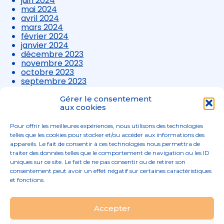
juin 2024
mai 2024
avril 2024
mars 2024
février 2024
janvier 2024
décembre 2023
novembre 2023
octobre 2023
septembre 2023
août 2023
juillet 2023
Gérer le consentement
juin 2023
aux cookies
mai 2023
avril 2023
Pour offrir les meilleures expériences, nous utilisons des technologies
mars 2023
telles que les cookies pour stocker et/ou accéder aux informations des
appareils. Le fait de consentir à ces technologies nous permettra de
traiter des données telles que le comportement de navigation ou les ID
uniques sur ce site. Le fait de ne pas consentir ou de retirer son
consentement peut avoir un effet négatif sur certaines caractéristiques
et fonctions.
Footer
Accepter
02 96 52 68 68
Linkedin
Principale