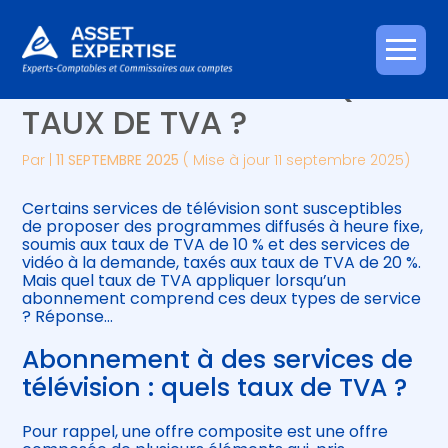
Créer et reprendre une activité
Piloter votre gestion
Aller
ABONNEMENTS TV : QUEL
au
contenu
Gérer votre quotidien
Suivre votre comptabilité
TAUX DE TVA ?
Piloter votre entreprise
Gérer vos ressources humaines
Par
|
11 SEPTEMBRE 2025
( Mise à jour 11 septembre 2025)
Développer votre entreprise
Certains services de télévision sont susceptibles
de proposer des programmes diffusés à heure fixe,
soumis aux taux de TVA de 10 % et des services de
Construire votre patrimoine
vidéo à la demande, taxés aux taux de TVA de 20 %.
Mais quel taux de TVA appliquer lorsqu’un
abonnement comprend ces deux types de service
Être prêt pour la facturation
? Réponse…
électronique
Abonnement à des services de
télévision : quels taux de TVA ?
Pour rappel, une offre composite est une offre