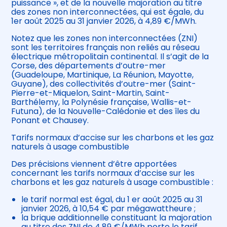
puissance », et de la nouvelle majoration au titre
des zones non interconnectées, qui est égale, du
1er août 2025 au 31 janvier 2026, à 4,89 €/MWh.
Notez que les zones non interconnectées (ZNI)
sont les territoires français non reliés au réseau
électrique métropolitain continental. Il s’agit de la
Corse, des départements d’outre-mer
(Guadeloupe, Martinique, La Réunion, Mayotte,
Guyane), des collectivités d’outre-mer (Saint-
Pierre-et-Miquelon, Saint-Martin, Saint-
Barthélemy, la Polynésie française, Wallis-et-
Futuna), de la Nouvelle-Calédonie et des îles du
Ponant et Chausey.
Tarifs normaux d’accise sur les charbons et les gaz
naturels à usage combustible
Des précisions viennent d’être apportées
concernant les tarifs normaux d’accise sur les
charbons et les gaz naturels à usage combustible :
le tarif normal est égal, du 1 er août 2025 au 31
janvier 2026, à 10,54 € par mégawattheure ;
la brique additionnelle constituant la majoration
au titre des ZNI de 4,89 €/MWh porte le tarif