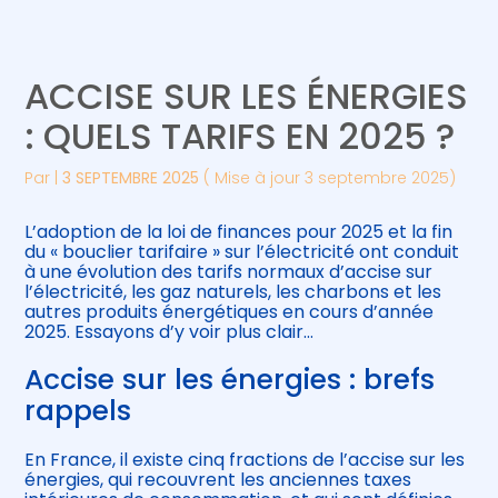
Créer et reprendre une activité
Piloter votre gestion
ACCISE SUR LES ÉNERGIES
Gérer votre quotidien
Suivre votre comptabilité
: QUELS TARIFS EN 2025 ?
Piloter votre entreprise
Gérer vos ressources humaines
Par
|
3 SEPTEMBRE 2025
( Mise à jour 3 septembre 2025)
Développer votre entreprise
L’adoption de la loi de finances pour 2025 et la fin
du « bouclier tarifaire » sur l’électricité ont conduit
à une évolution des tarifs normaux d’accise sur
Construire votre patrimoine
l’électricité, les gaz naturels, les charbons et les
autres produits énergétiques en cours d’année
2025. Essayons d’y voir plus clair…
Être prêt pour la facturation
électronique
Accise sur les énergies : brefs
rappels
En France, il existe cinq fractions de l’accise sur les
énergies, qui recouvrent les anciennes taxes