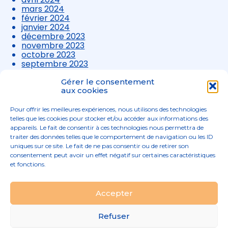
mars 2024
février 2024
janvier 2024
décembre 2023
novembre 2023
octobre 2023
septembre 2023
août 2023
juillet 2023
Gérer le consentement
juin 2023
aux cookies
mai 2023
avril 2023
Pour offrir les meilleures expériences, nous utilisons des technologies
mars 2023
telles que les cookies pour stocker et/ou accéder aux informations des
appareils. Le fait de consentir à ces technologies nous permettra de
traiter des données telles que le comportement de navigation ou les ID
uniques sur ce site. Le fait de ne pas consentir ou de retirer son
consentement peut avoir un effet négatif sur certaines caractéristiques
et fonctions.
Footer
Accepter
02 96 52 68 68
Linkedin
Principale
Refuser