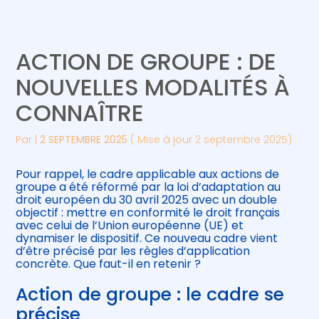
Créer et reprendre une activité
Piloter votre gestion
ACTION DE GROUPE : DE
Gérer votre quotidien
Suivre votre comptabilité
NOUVELLES MODALITÉS À
CONNAÎTRE
Piloter votre entreprise
Gérer vos ressources humaines
Par
|
2 SEPTEMBRE 2025
( Mise à jour 2 septembre 2025)
Développer votre entreprise
Pour rappel, le cadre applicable aux actions de
Construire votre patrimoine
groupe a été réformé par la loi d’adaptation au
droit européen du 30 avril 2025 avec un double
objectif : mettre en conformité le droit français
Être prêt pour la facturation
avec celui de l’Union européenne (UE) et
électronique
dynamiser le dispositif. Ce nouveau cadre vient
d’être précisé par les règles d’application
concrète. Que faut-il en retenir ?
Action de groupe : le cadre se
précise