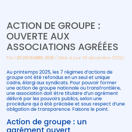
Créer et reprendre une activité
Piloter votre gestion
ACTION DE GROUPE :
Gérer votre quotidien
Suivre votre comptabilité
OUVERTE AUX
ASSOCIATIONS AGRÉÉES
Piloter votre entreprise
Gérer vos ressources humaines
Par
|
29 DÉCEMBRE 2025
( Mise à jour 29 décembre 2025)
Développer votre entreprise
Au printemps 2025, les 7 régimes d’actions de
Construire votre patrimoine
groupe ont été refondus en un seul et unique
cadre, élargi aux syndicats. Pour pouvoir former
une action de groupe nationale ou transfrontière,
Être prêt pour la facturation
une association doit être titulaire d’un agrément
électronique
délivré par les pouvoirs publics, selon une
procédure qui a été précisée et sous respect d’une
obligation de transparence. Faisons le point.
Action de groupe : un
agrément ouvert