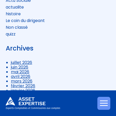
Actu Sociale
actualite
histoire
Le coin du dirigeant
Non classé
quizz
Archives
juillet 2026
juin 2026
mai 2026
avril 2026
mars 2026
février 2026
janvier 2026
décembre 2025
novembre 2025
octobre 2025
Aller
septembre 2025
au
août 2025
contenu