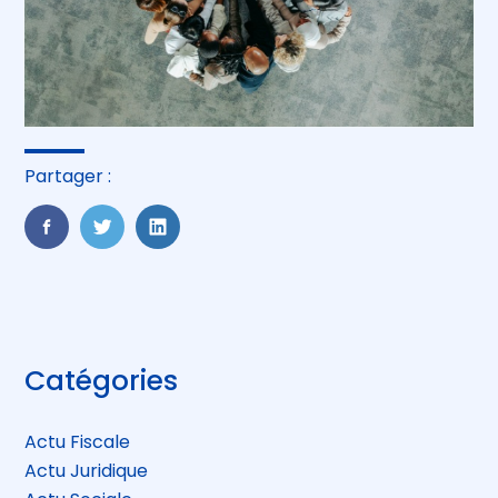
Partager :
FaceBook
Twitter
LinkedIn
Blog
Catégories
sidebar
Actu Fiscale
Actu Juridique