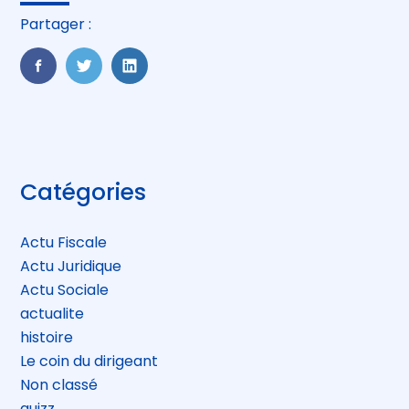
Partager :
FaceBook
Twitter
LinkedIn
Blog
Catégories
sidebar
Actu Fiscale
Actu Juridique
Actu Sociale
actualite
histoire
Le coin du dirigeant
Non classé
quizz