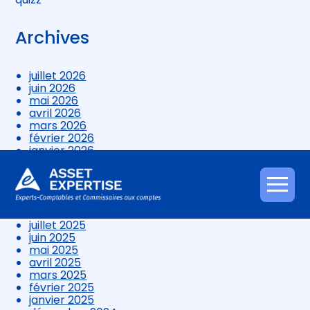
Archives
juillet 2026
juin 2026
mai 2026
avril 2026
mars 2026
février 2026
janvier 2026
décembre 2025
novembre 2025
octobre 2025
Aller
septembre 2025
au
août 2025
contenu
juillet 2025
juin 2025
mai 2025
avril 2025
mars 2025
février 2025
janvier 2025