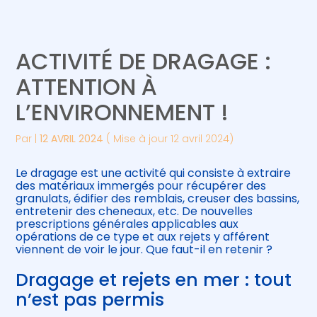
Créer et reprendre une activité
Piloter votre gestion
ACTIVITÉ DE DRAGAGE :
Gérer votre quotidien
Suivre votre comptabilité
ATTENTION À
L’ENVIRONNEMENT !
Piloter votre entreprise
Gérer vos ressources humaines
Par
|
12 AVRIL 2024
( Mise à jour 12 avril 2024)
Développer votre entreprise
Le dragage est une activité qui consiste à extraire
Construire votre patrimoine
des matériaux immergés pour récupérer des
granulats, édifier des remblais, creuser des bassins,
entretenir des cheneaux, etc. De nouvelles
Être prêt pour la facturation
prescriptions générales applicables aux
électronique
opérations de ce type et aux rejets y afférent
viennent de voir le jour. Que faut-il en retenir ?
Dragage et rejets en mer : tout
n’est pas permis