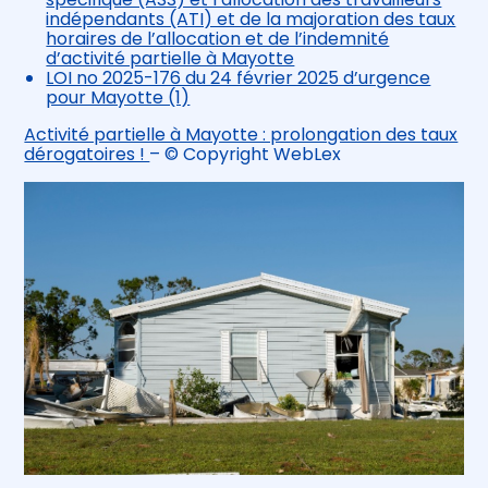
indépendants (ATI) et de la majoration des taux
horaires de l’allocation et de l’indemnité
d’activité partielle à Mayotte
LOI no 2025-176 du 24 février 2025 d’urgence
pour Mayotte (1)
Activité partielle à Mayotte : prolongation des taux
dérogatoires !
– © Copyright WebLex