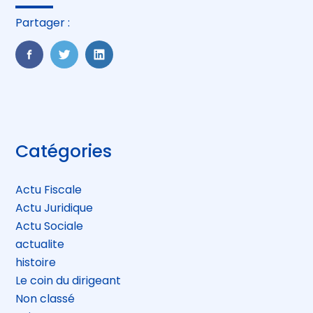
Partager :
FaceBook
Twitter
LinkedIn
Blog
Catégories
sidebar
Actu Fiscale
Actu Juridique
Actu Sociale
actualite
histoire
Le coin du dirigeant
Non classé