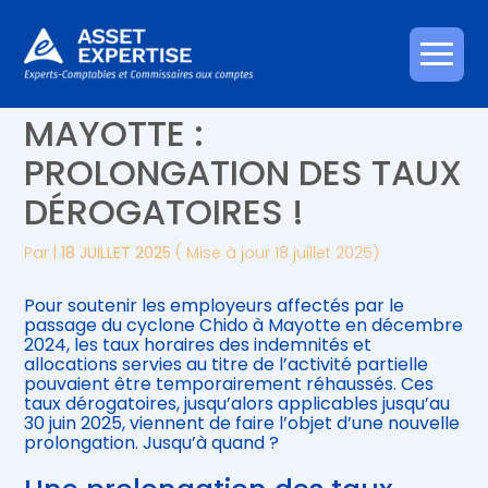
Créer et reprendre une activité
Piloter votre gestion
Aller
ACTIVITÉ PARTIELLE À
au
contenu
Gérer votre quotidien
Suivre votre comptabilité
MAYOTTE :
PROLONGATION DES TAUX
Piloter votre entreprise
Gérer vos ressources humaines
DÉROGATOIRES !
Développer votre entreprise
Par
|
18 JUILLET 2025
( Mise à jour 18 juillet 2025)
Construire votre patrimoine
Pour soutenir les employeurs affectés par le
passage du cyclone Chido à Mayotte en décembre
Être prêt pour la facturation
2024, les taux horaires des indemnités et
électronique
allocations servies au titre de l’activité partielle
pouvaient être temporairement réhaussés. Ces
taux dérogatoires, jusqu’alors applicables jusqu’au
30 juin 2025, viennent de faire l’objet d’une nouvelle
prolongation. Jusqu’à quand ?