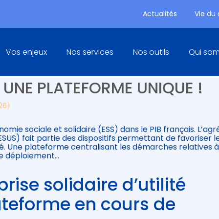
Actualités
Vie du
Principal
Vos enjeux
Nos services
Nos outils
Qui so
ISE SOLIDAIRE D’UTILITÉ
T UNE PLATEFORME UNIQUE !
026)
onomie sociale et solidaire (ESS) dans le PIB français. L’a
 (ESUS) fait partie des dispositifs permettant de favoriser l
. Une plateforme centralisant les démarches relatives à
de déploiement…
ise solidaire d’utilité
lateforme en cours de