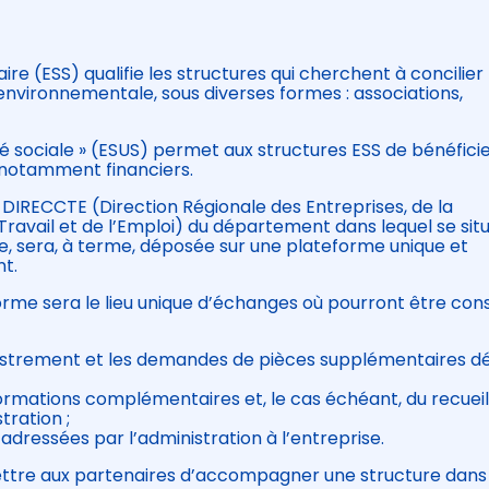
ire (ESS) qualifie les structures qui cherchent à concilier
 environnementale, sous diverses formes : associations,
ité sociale » (ESUS) permet aux structures ESS de bénéfici
s, notamment financiers.
DIRECCTE (Direction Régionale des Entreprises, de la
avail et de l’Emploi) du département dans lequel se situ
cite, sera, à terme, déposée sur une plateforme unique et
t.
orme sera le lieu unique d’échanges où pourront être con
istrement et les demandes de pièces supplémentaires dé
formations complémentaires et, le cas échéant, du recuei
tration ;
adressées par l’administration à l’entreprise.
tre aux partenaires d’accompagner une structure dans