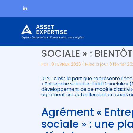
Subheader
Aller
AGRÉMENT « ENTREPR
au
contenu
SOCIALE » : BIENTÔ
Par
|
9 FÉVRIER 2026
( Mise à jour 9 février 2
10 % : c’est la part que représente l’éc
« Entreprise solidaire d’utilité sociale »
développement de ce modèle d’activité
agrément est actuellement en cours 
Agrément « Entrepr
sociale » : une p