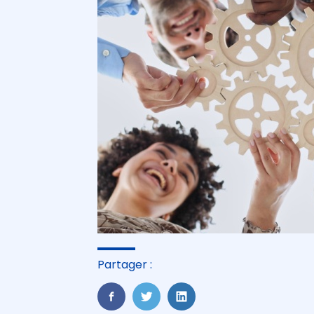
Partager :
FaceBook
Twitter
LinkedIn