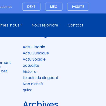
Connexion
 cabinet
DEXT
MEG
I-SUITE
Blog
mmes-nous ?
Nous rejoindre
Contact
sidebar
Catégories
Actu Fiscale
Actu Juridique
Actu Sociale
grément
actualite
e
 cet
histoire
Le coin du dirigeant
Non classé
quizz
Archives