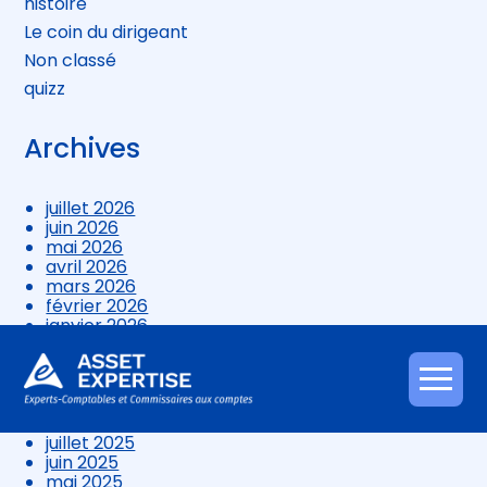
histoire
Le coin du dirigeant
Non classé
quizz
Archives
juillet 2026
juin 2026
mai 2026
avril 2026
mars 2026
février 2026
janvier 2026
décembre 2025
novembre 2025
octobre 2025
Aller
septembre 2025
au
août 2025
contenu
juillet 2025
juin 2025
mai 2025