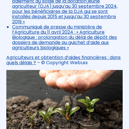
paiement du solde de la dotation jeune
agriculteur (DJA) jusqu’au 30 septembre 2024,
pour les bénéficiaires de la DJA qui se sont
installés depuis 2015 et jusqu’au 30 septembre
2019 »
Communiqué de presse du ministère de
l’Agriculture du 11 avril 2024 : « Agriculture
Biologique : prolongation du délai de dépôt des
dossiers de demande au guichet d’aide aux
agriculteurs biologiques »
Agriculteurs et obtention d’aides financières : dans
quels délais ?
– © Copyright WebLex