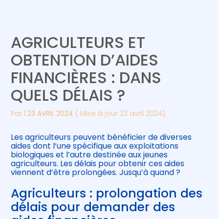
Créer et reprendre une activité
Piloter votre gestion
AGRICULTEURS ET
Gérer votre quotidien
Suivre votre comptabilité
OBTENTION D’AIDES
FINANCIÈRES : DANS
Piloter votre entreprise
Gérer vos ressources humaines
QUELS DÉLAIS ?
Développer votre entreprise
Par
|
23 AVRIL 2024
( Mise à jour 23 avril 2024)
Construire votre patrimoine
Les agriculteurs peuvent bénéficier de diverses
aides dont l’une spécifique aux exploitations
Être prêt pour la facturation
biologiques et l’autre destinée aux jeunes
électronique
agriculteurs. Les délais pour obtenir ces aides
viennent d’être prolongées. Jusqu’à quand ?
Agriculteurs : prolongation des
délais pour demander des