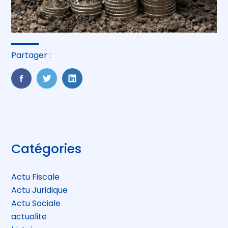
Partager :
FaceBook
Twitter
LinkedIn
Blog
Catégories
sidebar
Actu Fiscale
Actu Juridique
Actu Sociale
actualite