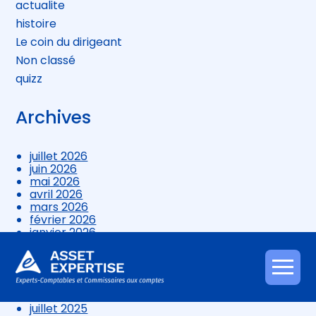
actualite
histoire
Le coin du dirigeant
Non classé
quizz
Archives
juillet 2026
juin 2026
mai 2026
avril 2026
mars 2026
février 2026
janvier 2026
décembre 2025
novembre 2025
octobre 2025
Aller
septembre 2025
au
août 2025
contenu
juillet 2025