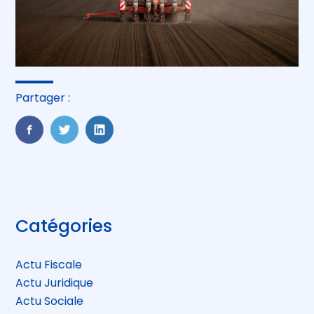
Partager :
FaceBook
Twitter
LinkedIn
Blog
Catégories
sidebar
Actu Fiscale
Actu Juridique
Actu Sociale