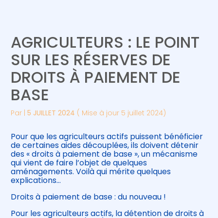
Créer et reprendre une activité
Piloter votre gestion
AGRICULTEURS : LE POINT
Gérer votre quotidien
Suivre votre comptabilité
SUR LES RÉSERVES DE
DROITS À PAIEMENT DE
Piloter votre entreprise
Gérer vos ressources humaines
BASE
Développer votre entreprise
Par
|
5 JUILLET 2024
( Mise à jour 5 juillet 2024)
Construire votre patrimoine
Pour que les agriculteurs actifs puissent bénéficier
de certaines aides découplées, ils doivent détenir
Être prêt pour la facturation
des « droits à paiement de base », un mécanisme
électronique
qui vient de faire l’objet de quelques
aménagements. Voilà qui mérite quelques
explications…
Droits à paiement de base : du nouveau !
Pour les agriculteurs actifs, la détention de droits à