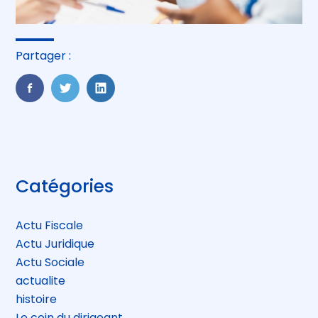
Partager :
FaceBook
Twitter
LinkedIn
Blog
Catégories
sidebar
Actu Fiscale
Actu Juridique
Actu Sociale
actualite
histoire
Le coin du dirigeant