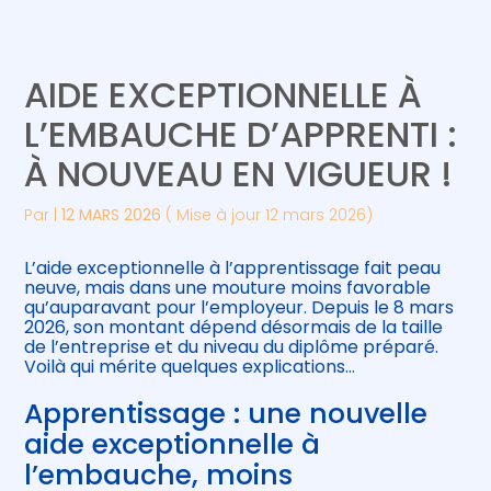
Créer et reprendre une activité
Piloter votre gestion
AIDE EXCEPTIONNELLE À
Gérer votre quotidien
Suivre votre comptabilité
L’EMBAUCHE D’APPRENTI :
À NOUVEAU EN VIGUEUR !
Piloter votre entreprise
Gérer vos ressources humaines
Par
|
12 MARS 2026
( Mise à jour 12 mars 2026)
Développer votre entreprise
L’aide exceptionnelle à l’apprentissage fait peau
Construire votre patrimoine
neuve, mais dans une mouture moins favorable
qu’auparavant pour l’employeur. Depuis le 8 mars
2026, son montant dépend désormais de la taille
Être prêt pour la facturation
de l’entreprise et du niveau du diplôme préparé.
électronique
Voilà qui mérite quelques explications…
Apprentissage : une nouvelle
aide exceptionnelle à
l’embauche, moins