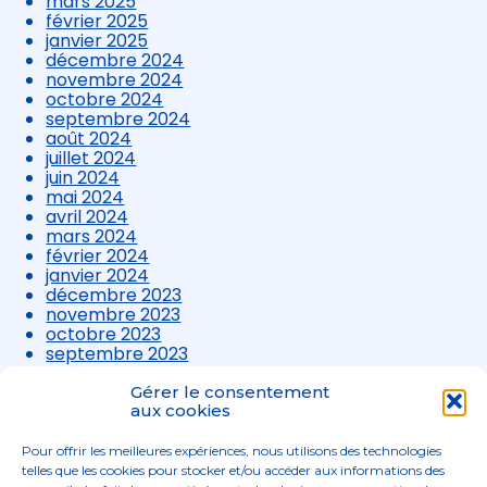
mars 2025
février 2025
janvier 2025
décembre 2024
novembre 2024
octobre 2024
septembre 2024
août 2024
juillet 2024
juin 2024
mai 2024
avril 2024
mars 2024
février 2024
janvier 2024
décembre 2023
novembre 2023
octobre 2023
septembre 2023
août 2023
juillet 2023
Gérer le consentement
juin 2023
aux cookies
mai 2023
avril 2023
Pour offrir les meilleures expériences, nous utilisons des technologies
mars 2023
telles que les cookies pour stocker et/ou accéder aux informations des