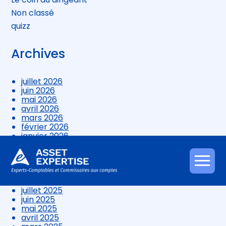
Non classé
quizz
Archives
juillet 2026
juin 2026
mai 2026
avril 2026
mars 2026
février 2026
janvier 2026
décembre 2025
novembre 2025
octobre 2025
Aller
septembre 2025
au
août 2025
contenu
juillet 2025
juin 2025
mai 2025
avril 2025