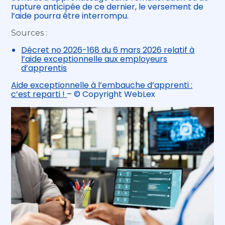
rupture anticipée de ce dernier, le versement de
l’aide pourra être interrompu.
Sources :
Décret no 2026-168 du 6 mars 2026 relatif à
l’aide exceptionnelle aux employeurs
d’apprentis
Aide exceptionnelle à l’embauche d’apprenti :
c’est reparti !
– © Copyright WebLex