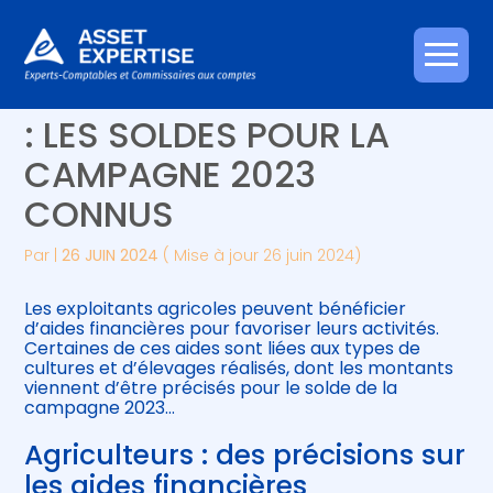
Créer et reprendre une activité
Piloter votre gestion
Aller
AIDES AUX AGRICULTEURS
au
contenu
Gérer votre quotidien
Suivre votre comptabilité
: LES SOLDES POUR LA
CAMPAGNE 2023
Piloter votre entreprise
Gérer vos ressources humaines
CONNUS
Développer votre entreprise
Par
|
26 JUIN 2024
( Mise à jour 26 juin 2024)
Construire votre patrimoine
Les exploitants agricoles peuvent bénéficier
d’aides financières pour favoriser leurs activités.
Être prêt pour la facturation
Certaines de ces aides sont liées aux types de
électronique
cultures et d’élevages réalisés, dont les montants
viennent d’être précisés pour le solde de la
campagne 2023…
Agriculteurs : des précisions sur
les aides financières