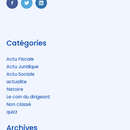
FaceBook
Twitter
LinkedIn
Blog
Catégories
sidebar
Actu Fiscale
Actu Juridique
Actu Sociale
actualite
histoire
Le coin du dirigeant
Non classé
quizz
Archives