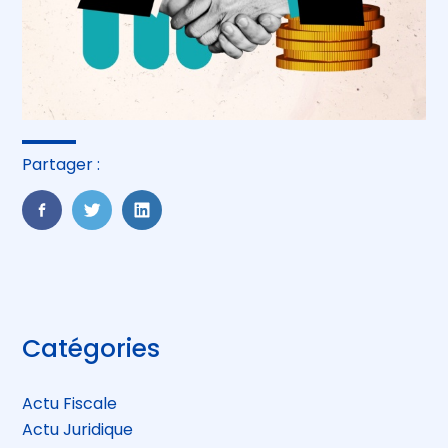
Partager :
FaceBook
Twitter
LinkedIn
Blog
Catégories
sidebar
Actu Fiscale
Actu Juridique