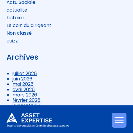
Actu Sociale
actualite
histoire
Le coin du dirigeant
Non classé
quizz
Archives
juillet 2026
juin 2026
mai 2026
avril 2026
mars 2026
février 2026
janvier 2026
décembre 2025
novembre 2025
octobre 2025
Aller
septembre 2025
au
août 2025
contenu