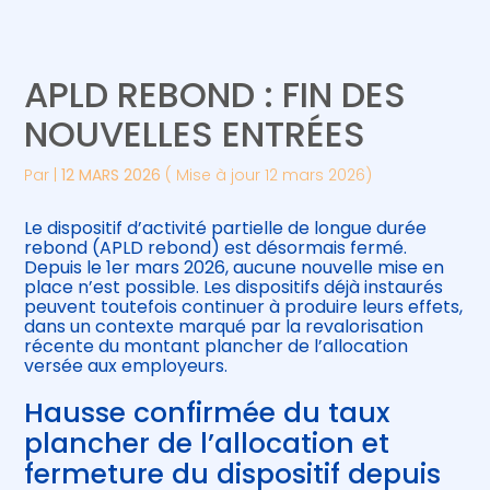
Créer et reprendre une activité
Piloter votre gestion
APLD REBOND : FIN DES
Gérer votre quotidien
Suivre votre comptabilité
NOUVELLES ENTRÉES
Piloter votre entreprise
Gérer vos ressources humaines
Par
|
12 MARS 2026
( Mise à jour 12 mars 2026)
Développer votre entreprise
Le dispositif d’activité partielle de longue durée
rebond (APLD rebond) est désormais fermé.
Depuis le 1er mars 2026, aucune nouvelle mise en
Construire votre patrimoine
place n’est possible. Les dispositifs déjà instaurés
peuvent toutefois continuer à produire leurs effets,
dans un contexte marqué par la revalorisation
Être prêt pour la facturation
récente du montant plancher de l’allocation
électronique
versée aux employeurs.
Hausse confirmée du taux
plancher de l’allocation et
fermeture du dispositif depuis