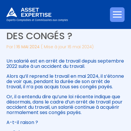
Créer et reprendre une activité
Piloter votre gestion
Aller
ARRÊT DE TRAVAIL… ET
au
contenu
Gérer votre quotidien
Suivre votre comptabilité
DES CONGÉS ?
Piloter votre entreprise
Gérer vos ressources humaines
Par
|
16 MAI 2024
( Mise à jour 16 mai 2024)
Développer votre entreprise
Un salarié est en arrêt de travail depuis septembre
2022 suite à un accident du travail.
Construire votre patrimoine
Alors qu’il reprend le travail en mai 2024, il s’étonne
de voir que, pendant la durée de son arrêt de
travail, il n’a pas acquis tous ses congés payés.
Être prêt pour la facturation
électronique
Or, il a entendu dire qu’une loi récente indique que
désormais, dans le cadre d’un arrêt de travail pour
accident du travail, un salarié continue à acquérir
normalement ses congés payés.
A-t-il raison ?