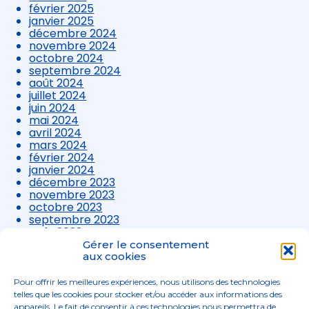
février 2025
janvier 2025
décembre 2024
novembre 2024
octobre 2024
septembre 2024
août 2024
juillet 2024
juin 2024
mai 2024
avril 2024
mars 2024
février 2024
janvier 2024
décembre 2023
novembre 2023
octobre 2023
septembre 2023
août 2023
juillet 2023
Gérer le consentement
juin 2023
aux cookies
mai 2023
avril 2023
Pour offrir les meilleures expériences, nous utilisons des technologies
mars 2023
telles que les cookies pour stocker et/ou accéder aux informations des
appareils. Le fait de consentir à ces technologies nous permettra de