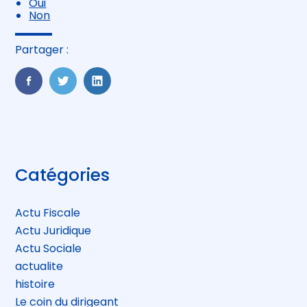
Oui
Non
Partager :
FaceBook
Twitter
LinkedIn
Blog
Catégories
sidebar
Actu Fiscale
Actu Juridique
Actu Sociale
actualite
histoire
Le coin du dirigeant