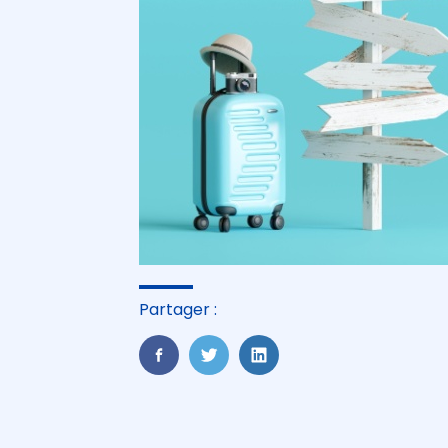
Partager :
FaceBook
Twitter
LinkedIn