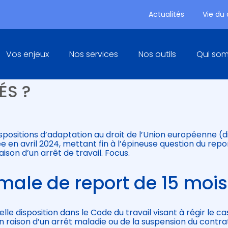
Actualités
Vie du
Principal
Vos enjeux
Nos services
Nos outils
Qui so
REPORT DES CONGÉS PAYÉS :
ÉS ?
ispositions d’adaptation au droit de l’Union européenne (di
 en avril 2024, mettant fin à l’épineuse question du repo
ison d’un arrêt de travail. Focus.
male de report de 15 mois
lle disposition dans le Code du travail visant à régir le ca
 raison d’un arrêt maladie ou de la suspension du contra