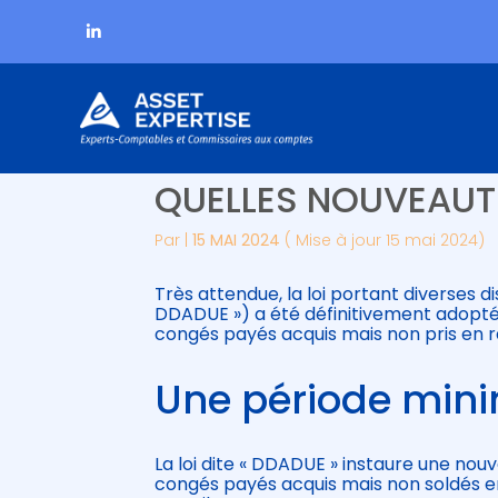
Subheader
Aller
ARRÊT MALADIE ET 
au
contenu
QUELLES NOUVEAUT
Par
|
15 MAI 2024
( Mise à jour 15 mai 2024)
Très attendue, la loi portant diverses d
DDADUE ») a été définitivement adoptée
congés payés acquis mais non pris en ra
Une période mini
La loi dite « DDADUE » instaure une nouve
congés payés acquis mais non soldés en