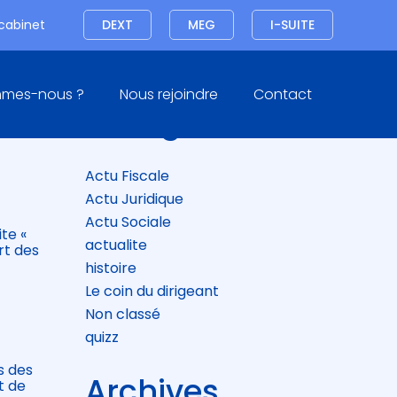
Connexion
 cabinet
DEXT
MEG
I-SUITE
Blog
mmes-nous ?
Nous rejoindre
Contact
sidebar
Catégories
Actu Fiscale
Actu Juridique
Actu Sociale
te «
actualite
rt des
histoire
Le coin du dirigeant
Non classé
quizz
s des
Archives
t de