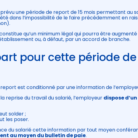
 prévu une période de report de 15 mois permettant au sa
a été dans l’impossibilité de le faire précédemment en rai
non).
e constitue qu’un minimum légal qui pourra être augmenté 
’établissement ou, à défaut, par un accord de branche.
art pour cette période de
 report est conditionné par une information de l’employe
 la reprise du travail du salarié, l’employeur
dispose d’un
ut solder ;
eut les poser.
nce du salarié cette information par tout moyen conféra
t au moyen du bulletin de paie
.