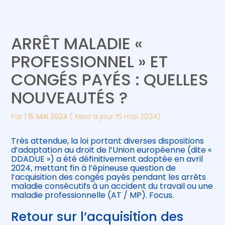
Créer et reprendre une activité
Piloter votre gestion
ARRÊT MALADIE «
Gérer votre quotidien
Suivre votre comptabilité
PROFESSIONNEL » ET
CONGÉS PAYÉS : QUELLES
Piloter votre entreprise
Gérer vos ressources humaines
NOUVEAUTÉS ?
Développer votre entreprise
Par
|
15 MAI 2024
( Mise à jour 15 mai 2024)
Construire votre patrimoine
Très attendue, la loi portant diverses dispositions
d’adaptation au droit de l’Union européenne (dite «
Être prêt pour la facturation
DDADUE ») a été définitivement adoptée en avril
électronique
2024, mettant fin à l’épineuse question de
l’acquisition des congés payés pendant les arrêts
maladie consécutifs à un accident du travail ou une
maladie professionnelle (AT / MP). Focus.
Retour sur l’acquisition des