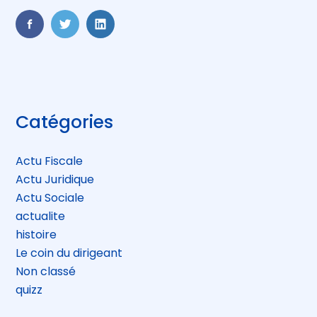
FaceBook
Twitter
LinkedIn
Blog
Catégories
sidebar
Actu Fiscale
Actu Juridique
Actu Sociale
actualite
histoire
Le coin du dirigeant
Non classé
quizz