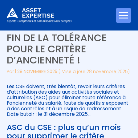
Créer et reprendre une activité
Piloter votre gestion
Aller
ASC DU CSE : BIENTÔT LA
au
contenu
Gérer votre quotidien
Suivre votre comptabilité
FIN DE LA TOLÉRANCE
POUR LE CRITÈRE
Piloter votre entreprise
Gérer vos ressources humaines
D’ANCIENNETÉ !
Développer votre entreprise
Par
|
28 NOVEMBRE 2025
( Mise à jour 28 novembre 2025)
Construire votre patrimoine
Les CSE doivent, très bientôt, revoir leurs critères
d’attribution des aides aux activités sociales et
Être prêt pour la facturation
culturelles (ASC) pour éliminer toute référence à
électronique
l’ancienneté du salarié, faute de quoi ils s’exposent
à des contrôles et à un risque de redressement.
Date butoir : le 31 décembre 2025…
ASC du CSE : plus qu’un mois
pour supprimer le critère