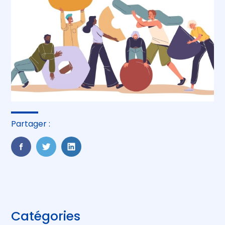
Partager :
FaceBook
Twitter
LinkedIn
Blog
Catégories