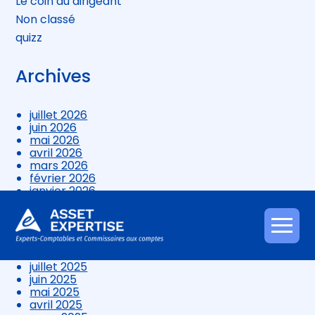
Le coin du dirigeant
Non classé
quizz
Archives
juillet 2026
juin 2026
mai 2026
avril 2026
mars 2026
février 2026
janvier 2026
décembre 2025
novembre 2025
octobre 2025
Aller
septembre 2025
au
août 2025
contenu
juillet 2025
juin 2025
mai 2025
avril 2025