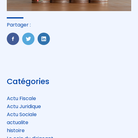
Partager :
FaceBook
Twitter
LinkedIn
Blog
Catégories
sidebar
Actu Fiscale
Actu Juridique
Actu Sociale
actualite
histoire