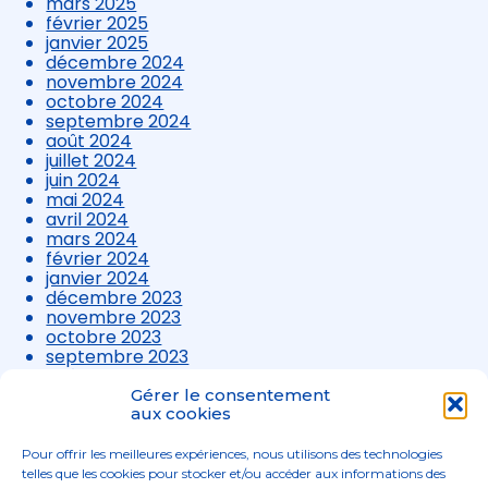
mars 2025
février 2025
janvier 2025
décembre 2024
novembre 2024
octobre 2024
septembre 2024
août 2024
juillet 2024
juin 2024
mai 2024
avril 2024
mars 2024
février 2024
janvier 2024
décembre 2023
novembre 2023
octobre 2023
septembre 2023
août 2023
juillet 2023
Gérer le consentement
juin 2023
aux cookies
mai 2023
avril 2023
Pour offrir les meilleures expériences, nous utilisons des technologies
mars 2023
telles que les cookies pour stocker et/ou accéder aux informations des