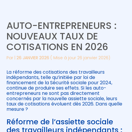
Créer et reprendre une activité
Piloter votre gestion
AUTO-ENTREPRENEURS :
Gérer votre quotidien
Suivre votre comptabilité
NOUVEAUX TAUX DE
COTISATIONS EN 2026
Piloter votre entreprise
Gérer vos ressources humaines
Par
|
26 JANVIER 2026
( Mise à jour 26 janvier 2026)
Développer votre entreprise
La réforme des cotisations des travailleurs
Construire votre patrimoine
indépendants, telle qu’initiée par loi de
financement de la Sécurité sociale pour 2024,
continue de produire ses effets. Si les auto-
Être prêt pour la facturation
entrepreneurs ne sont pas directement
électronique
concernés par la nouvelle assiette sociale, leurs
taux de cotisations évoluent dès 2026. Dans quelle
mesure ?
Réforme de l’assiette sociale
des travailleurs indépendants :