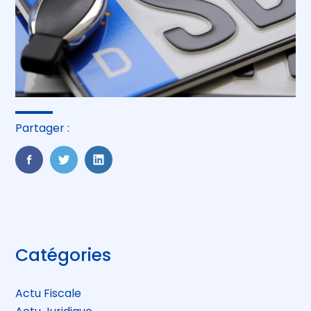
Partager :
FaceBook
Twitter
LinkedIn
Blog
Catégories
sidebar
Actu Fiscale