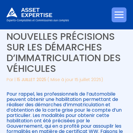
Créer et reprendre une activité
Piloter votre gestion
Aller
AUTOMOBILE : DE
au
contenu
Gérer votre quotidien
Suivre votre comptabilité
NOUVELLES PRÉCISIONS
SUR LES DÉMARCHES
Piloter votre entreprise
Gérer vos ressources humaines
D’IMMATRICULATION DES
Développer votre entreprise
VÉHICULES
Construire votre patrimoine
Par
|
15 JUILLET 2025
( Mise à jour 15 juillet 2025)
Être prêt pour la facturation
Pour rappel, les professionnels de l’automobile
électronique
peuvent obtenir une habilitation permettant de
réaliser des démarches d’immatriculation et
d’obtention de la carte grise pour le compte d’un
particulier. Les modalités pour obtenir cette
habilitation ont été précisées par le
Gouvernement, qui en a profité pour assouplir les
formalités en matière de certificat WW. Faisons le