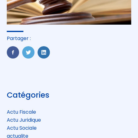
Partager :
FaceBook
Twitter
LinkedIn
Blog
Catégories
sidebar
Actu Fiscale
Actu Juridique
Actu Sociale
actualite