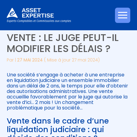
Créer et reprendre une activité
Piloter votre gestion
Aller
AUTORISATION D’UNE
au
contenu
Gérer votre quotidien
Suivre votre comptabilité
VENTE : LE JUGE PEUT-IL
MODIFIER LES DÉLAIS ?
Piloter votre entreprise
Gérer vos ressources humaines
Par
|
27 MAI 2024
( Mise à jour 27 mai 2024)
Développer votre entreprise
Une société s’engage à acheter à une entreprise
Construire votre patrimoine
en liquidation judiciaire un ensemble immobilier
dans un délai de 2 ans, le temps pour elle d’obtenir
des autorisations administratives. Une vente
Être prêt pour la facturation
accueillie favorablement par le juge qui autorise la
électronique
vente d’ici… 2 mois ! Un changement
problématique pour la société…
Vente dans le cadre d’une
liquidation judiciaire : qui