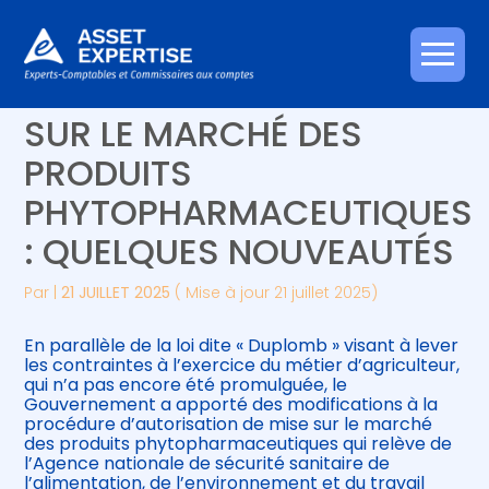
Créer et reprendre une activité
Piloter votre gestion
Aller
AUTORISATIONS DE MISE
au
contenu
Gérer votre quotidien
Suivre votre comptabilité
SUR LE MARCHÉ DES
PRODUITS
Piloter votre entreprise
Gérer vos ressources humaines
PHYTOPHARMACEUTIQUES
Développer votre entreprise
: QUELQUES NOUVEAUTÉS
Construire votre patrimoine
Par
|
21 JUILLET 2025
( Mise à jour 21 juillet 2025)
Être prêt pour la facturation
En parallèle de la loi dite « Duplomb » visant à lever
électronique
les contraintes à l’exercice du métier d’agriculteur,
qui n’a pas encore été promulguée, le
Gouvernement a apporté des modifications à la
procédure d’autorisation de mise sur le marché
des produits phytopharmaceutiques qui relève de
l’Agence nationale de sécurité sanitaire de
l’alimentation, de l’environnement et du travail