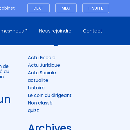
Connexion
 cabinet
DEXT
MEG
I-SUITE
Blog
mmes-nous ?
Nous rejoindre
Contact
sidebar
Catégories
 !
Actu Fiscale
Actu Juridique
n de
é du
Actu Sociale
un
actualite
histoire
 un
Le coin du dirigeant
Non classé
quizz
Archives