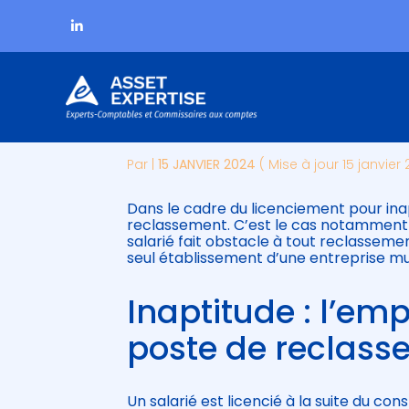
Subheader
Aller
AVIS D’INAPTITUDE 
au
contenu
Par
|
15 JANVIER 2024
( Mise à jour 15 janvier
Dans le cadre du licenciement pour ina
reclassement. C’est le cas notamment l
salarié fait obstacle à tout reclassement
seul établissement d’une entreprise mul
Inaptitude : l’em
poste de reclasse
Un salarié est licencié à la suite du con