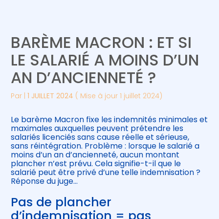
Créer et reprendre une activité
Piloter votre gestion
BARÈME MACRON : ET SI
Gérer votre quotidien
Suivre votre comptabilité
LE SALARIÉ A MOINS D’UN
AN D’ANCIENNETÉ ?
Piloter votre entreprise
Gérer vos ressources humaines
Par
|
1 JUILLET 2024
( Mise à jour 1 juillet 2024)
Développer votre entreprise
Le barème Macron fixe les indemnités minimales et
Construire votre patrimoine
maximales auxquelles peuvent prétendre les
salariés licenciés sans cause réelle et sérieuse,
sans réintégration. Problème : lorsque le salarié a
Être prêt pour la facturation
moins d’un an d’ancienneté, aucun montant
électronique
plancher n’est prévu. Cela signifie-t-il que le
salarié peut être privé d’une telle indemnisation ?
Réponse du juge…
Pas de plancher
d’indemnisation = pas