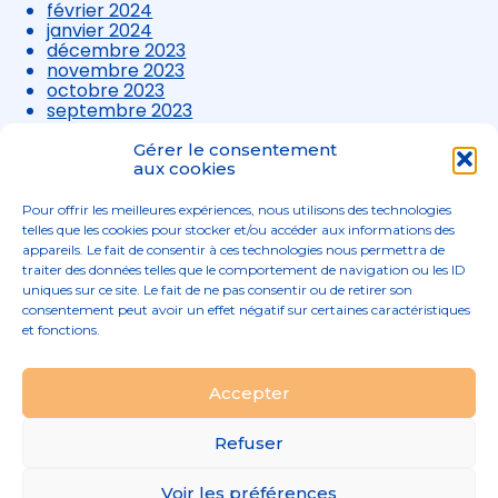
février 2024
janvier 2024
décembre 2023
novembre 2023
octobre 2023
septembre 2023
août 2023
juillet 2023
Gérer le consentement
juin 2023
aux cookies
mai 2023
avril 2023
Pour offrir les meilleures expériences, nous utilisons des technologies
mars 2023
telles que les cookies pour stocker et/ou accéder aux informations des
appareils. Le fait de consentir à ces technologies nous permettra de
traiter des données telles que le comportement de navigation ou les ID
uniques sur ce site. Le fait de ne pas consentir ou de retirer son
consentement peut avoir un effet négatif sur certaines caractéristiques
et fonctions.
Footer
Accepter
02 96 52 68 68
Linkedin
Principale
Refuser
Footer
MENTIONS LÉGALES
Voir les préférences