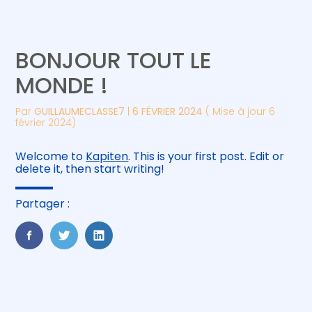
Créer et reprendre une activité
Piloter votre gestion
BONJOUR TOUT LE
Gérer votre quotidien
Suivre votre comptabilité
MONDE !
Piloter votre entreprise
Gérer vos ressources humaines
Par
GUILLAUMECLASSE7
|
6 FÉVRIER 2024
( Mise à jour 6
février 2024)
Développer votre entreprise
Welcome to
Kapiten
. This is your first post. Edit or
delete it, then start writing!
Construire votre patrimoine
Partager :
Être prêt pour la facturation
électronique
FaceBook
Twitter
LinkedIn