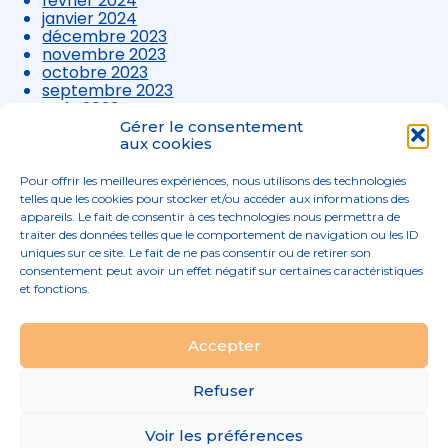
février 2024
janvier 2024
décembre 2023
novembre 2023
octobre 2023
septembre 2023
août 2023
juillet 2023
Gérer le consentement
juin 2023
aux cookies
mai 2023
avril 2023
Pour offrir les meilleures expériences, nous utilisons des technologies
mars 2023
telles que les cookies pour stocker et/ou accéder aux informations des
appareils. Le fait de consentir à ces technologies nous permettra de
traiter des données telles que le comportement de navigation ou les ID
uniques sur ce site. Le fait de ne pas consentir ou de retirer son
consentement peut avoir un effet négatif sur certaines caractéristiques
et fonctions.
Footer
Accepter
02 96 52 68 68
Linkedin
Principale
Refuser
Footer
MENTIONS LÉGALES
Voir les préférences
PLAN DU SITE