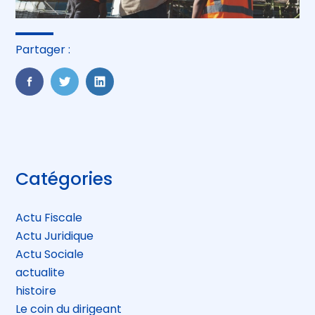
Partager :
FaceBook
Twitter
LinkedIn
Blog
Catégories
sidebar
Actu Fiscale
Actu Juridique
Actu Sociale
actualite
histoire
Le coin du dirigeant