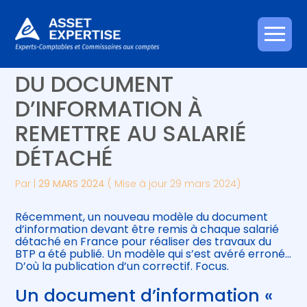
Créer et reprendre une activité
Piloter votre gestion
Aller
BTP : UNE CORRECTION
au
contenu
Gérer votre quotidien
Suivre votre comptabilité
DU DOCUMENT
D’INFORMATION À
Piloter votre entreprise
Gérer vos ressources humaines
REMETTRE AU SALARIÉ
Développer votre entreprise
DÉTACHÉ
Construire votre patrimoine
Par
|
29 MARS 2024
( Mise à jour 29 mars 2024)
Être prêt pour la facturation
Récemment, un nouveau modèle du document
électronique
d’information devant être remis à chaque salarié
détaché en France pour réaliser des travaux du
BTP a été publié. Un modèle qui s’est avéré erroné…
D’où la publication d’un correctif. Focus.
Un document d’information «