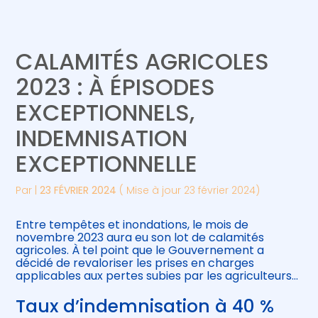
Créer et reprendre une activité
Piloter votre gestion
CALAMITÉS AGRICOLES
Gérer votre quotidien
Suivre votre comptabilité
2023 : À ÉPISODES
EXCEPTIONNELS,
Piloter votre entreprise
Gérer vos ressources humaines
INDEMNISATION
Développer votre entreprise
EXCEPTIONNELLE
Construire votre patrimoine
Par
|
23 FÉVRIER 2024
( Mise à jour 23 février 2024)
Être prêt pour la facturation
Entre tempêtes et inondations, le mois de
électronique
novembre 2023 aura eu son lot de calamités
agricoles. À tel point que le Gouvernement a
décidé de revaloriser les prises en charges
applicables aux pertes subies par les agriculteurs…
Taux d’indemnisation à 40 %