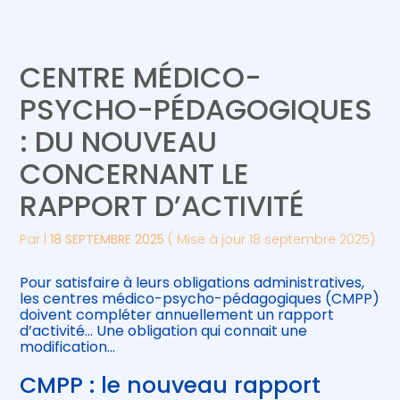
Créer et reprendre une activité
Piloter votre gestion
CENTRE MÉDICO-
Gérer votre quotidien
Suivre votre comptabilité
PSYCHO-PÉDAGOGIQUES
: DU NOUVEAU
Piloter votre entreprise
Gérer vos ressources humaines
CONCERNANT LE
Développer votre entreprise
RAPPORT D’ACTIVITÉ
Construire votre patrimoine
Par
|
18 SEPTEMBRE 2025
( Mise à jour 18 septembre 2025)
Être prêt pour la facturation
Pour satisfaire à leurs obligations administratives,
électronique
les centres médico-psycho-pédagogiques (CMPP)
doivent compléter annuellement un rapport
d’activité… Une obligation qui connait une
modification…
CMPP : le nouveau rapport