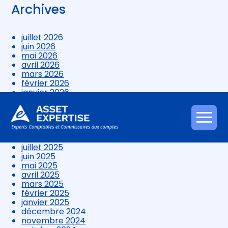
Archives
juillet 2026
juin 2026
mai 2026
avril 2026
mars 2026
février 2026
janvier 2026
décembre 2025
novembre 2025
octobre 2025
Aller
septembre 2025
au
août 2025
contenu
juillet 2025
juin 2025
mai 2025
avril 2025
mars 2025
février 2025
janvier 2025
décembre 2024
novembre 2024