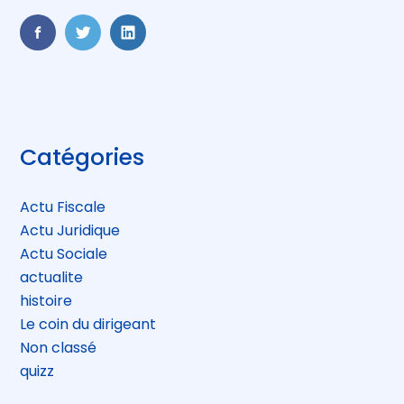
FaceBook
Twitter
LinkedIn
Blog
Catégories
sidebar
Actu Fiscale
Actu Juridique
Actu Sociale
actualite
histoire
Le coin du dirigeant
Non classé
quizz