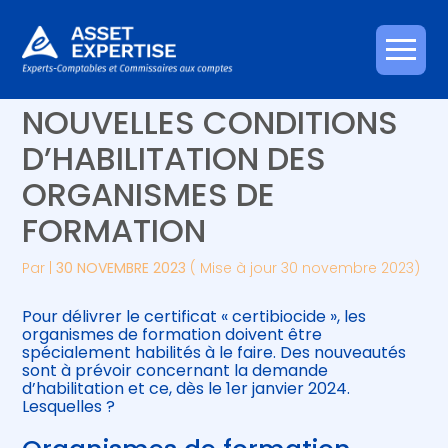
Créer et reprendre une activité
Piloter votre gestion
Aller
CERTIBIOCIDE : DE
au
contenu
Gérer votre quotidien
Suivre votre comptabilité
NOUVELLES CONDITIONS
D’HABILITATION DES
Piloter votre entreprise
Gérer vos ressources humaines
ORGANISMES DE
Développer votre entreprise
FORMATION
Construire votre patrimoine
Par
|
30 NOVEMBRE 2023
( Mise à jour 30 novembre 2023)
Être prêt pour la facturation
Pour délivrer le certificat « certibiocide », les
électronique
organismes de formation doivent être
spécialement habilités à le faire. Des nouveautés
sont à prévoir concernant la demande
d’habilitation et ce, dès le 1er janvier 2024.
Lesquelles ?