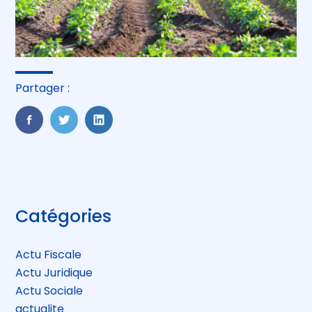
Partager :
FaceBook
Twitter
LinkedIn
Blog
Catégories
sidebar
Actu Fiscale
Actu Juridique
Actu Sociale
actualite