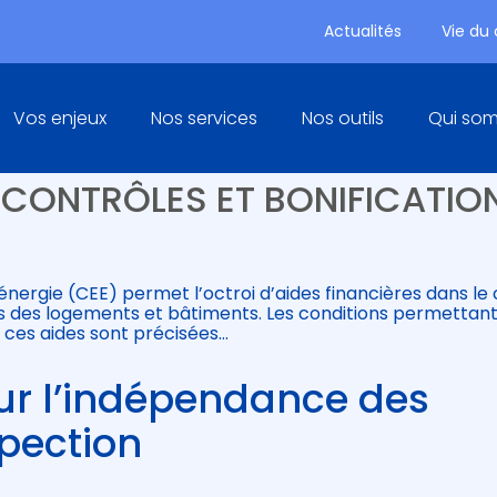
Actualités
Vie du
Principal
Vos enjeux
Nos services
Nos outils
Qui so
MIE D’ÉNERGIE :
 CONTRÔLES ET BONIFICATIO
’énergie (CEE) permet l’octroi d’aides financières dans le
s des logements et bâtiments. Les conditions permettan
e ces aides sont précisées…
sur l’indépendance des
pection