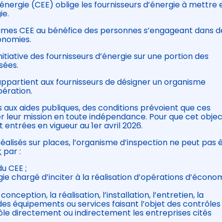
’énergie (CEE) oblige les fournisseurs d’énergie à mettre 
ie.
primes CEE au bénéfice des personnes s’engageant dans d
onomies.
nitiative des fournisseurs d’énergie sur une portion des
sées.
l appartient aux fournisseurs de désigner un organisme
pération.
es aux aides publiques, des conditions prévoient que ces
r leur mission en toute indépendance. Pour que cet objec
t entrées en vigueur au 1er avril 2026.
réalisés sur places, l’organisme d’inspection ne peut pas 
t
par :
u CEE ;
ie chargé d’inciter à la réalisation d’opérations d’écono
nception, la réalisation, l’installation, l’entretien, la
es équipements ou services faisant l’objet des contrôles 
e directement ou indirectement les entreprises cités