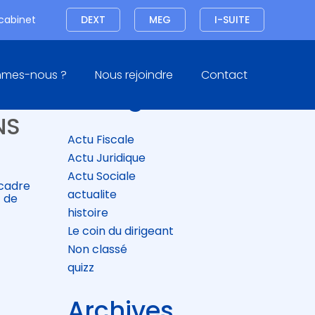
Connexion
 cabinet
DEXT
MEG
I-SUITE
Blog
mmes-nous ?
Nous rejoindre
Contact
sidebar
Catégories
NS
Actu Fiscale
Actu Juridique
Actu Sociale
 cadre
actualite
t de
histoire
Le coin du dirigeant
Non classé
quizz
Archives