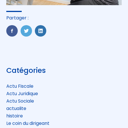
Partager :
FaceBook
Twitter
LinkedIn
Blog
Catégories
sidebar
Actu Fiscale
Actu Juridique
Actu Sociale
actualite
histoire
Le coin du dirigeant