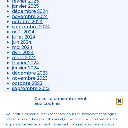
février 2025
janvier 2025
décembre 2024
novembre 2024
octobre 2024
septembre 2024
août 2024
juillet 2024
juin 2024
mai 2024
avril 2024
mars 2024
février 2024
janvier 2024
décembre 2023
novembre 2023
octobre 2023
septembre 2023
août 2023
juillet 2023
Gérer le consentement
juin 2023
aux cookies
mai 2023
avril 2023
Pour offrir les meilleures expériences, nous utilisons des technologies
mars 2023
telles que les cookies pour stocker et/ou accéder aux informations des
appareils. Le fait de consentir à ces technologies nous permettra de