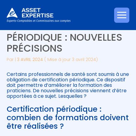
Créer et reprendre une activité
Piloter votre gestion
Aller
CERTIFICATION
au
contenu
Gérer votre quotidien
Suivre votre comptabilité
PÉRIODIQUE : NOUVELLES
PRÉCISIONS
Piloter votre entreprise
Gérer vos ressources humaines
Par
|
3 AVRIL 2024
( Mise à jour 3 avril 2024)
Développer votre entreprise
Certains professionnels de santé sont soumis à une
Construire votre patrimoine
obligation de certification périodique. Ce dispositif
doit permettre d’améliorer la formation des
praticiens. De nouvelles précisions viennent d’être
Être prêt pour la facturation
apportées à ce sujet. Lesquelles ?
électronique
Certification périodique :
combien de formations doivent
être réalisées ?