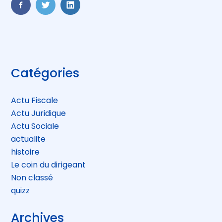
FaceBook
Twitter
LinkedIn
Blog
Catégories
sidebar
Actu Fiscale
Actu Juridique
Actu Sociale
actualite
histoire
Le coin du dirigeant
Non classé
quizz
Archives