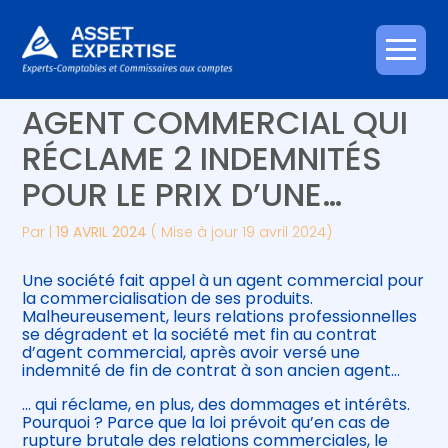
Créer et reprendre une activité
Piloter votre gestion
Aller
C’EST L’HISTOIRE D’UN
au
contenu
Gérer votre quotidien
Suivre votre comptabilité
AGENT COMMERCIAL QUI
RÉCLAME 2 INDEMNITÉS
Piloter votre entreprise
Gérer vos ressources humaines
POUR LE PRIX D’UNE…
Développer votre entreprise
Par
|
19 AVRIL 2024
( Mise à jour 19 avril 2024)
Construire votre patrimoine
Une société fait appel à un agent commercial pour
la commercialisation de ses produits.
Être prêt pour la facturation
Malheureusement, leurs relations professionnelles
électronique
se dégradent et la société met fin au contrat
d’agent commercial, après avoir versé une
indemnité de fin de contrat à son ancien agent…
… qui réclame, en plus, des dommages et intérêts.
Pourquoi ? Parce que la loi prévoit qu’en cas de
rupture brutale des relations commerciales, le