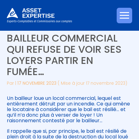
Créer et reprendre une activité
Piloter votre gestion
Aller
C’EST L’HISTOIRE D’UN
au
contenu
Gérer votre quotidien
Suivre votre comptabilité
BAILLEUR COMMERCIAL
QUI REFUSE DE VOIR SES
Piloter votre entreprise
Gérer vos ressources humaines
LOYERS PARTIR EN
Développer votre entreprise
FUMÉE…
Construire votre patrimoine
Par
|
17 NOVEMBRE 2023
( Mise à jour 17 novembre 2023)
Être prêt pour la facturation
Un bailleur loue un local commercial, lequel est
électronique
entièrement détruit par un incendie. Ce qui amène
le locataire à considérer que le bail est résilié… et
qu’il n’a donc plus à verser de loyer ! Un
raisonnement contesté par le bailleur…
Il rappelle que si, par principe, le bail est résilié de
plein droit à la suite de la destruction du local loué