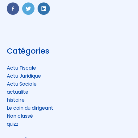
FaceBook
Twitter
LinkedIn
Blog
Catégories
sidebar
Actu Fiscale
Actu Juridique
Actu Sociale
actualite
histoire
Le coin du dirigeant
Non classé
quizz