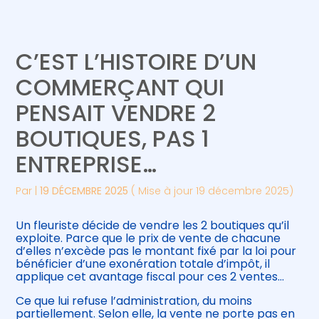
Créer et reprendre une activité
Piloter votre gestion
C’EST L’HISTOIRE D’UN
Gérer votre quotidien
Suivre votre comptabilité
COMMERÇANT QUI
PENSAIT VENDRE 2
Piloter votre entreprise
Gérer vos ressources humaines
BOUTIQUES, PAS 1
Développer votre entreprise
ENTREPRISE…
Construire votre patrimoine
Par
|
19 DÉCEMBRE 2025
( Mise à jour 19 décembre 2025)
Être prêt pour la facturation
Un fleuriste décide de vendre les 2 boutiques qu’il
électronique
exploite. Parce que le prix de vente de chacune
d’elles n’excède pas le montant fixé par la loi pour
bénéficier d’une exonération totale d’impôt, il
applique cet avantage fiscal pour ces 2 ventes…
Ce que lui refuse l’administration, du moins
partiellement. Selon elle, la vente ne porte pas en