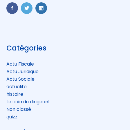
FaceBook
Twitter
LinkedIn
Blog
Catégories
sidebar
Actu Fiscale
Actu Juridique
Actu Sociale
actualite
histoire
Le coin du dirigeant
Non classé
quizz