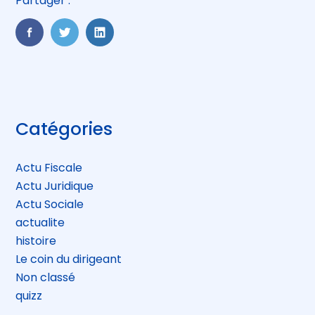
Partager :
FaceBook
Twitter
LinkedIn
Blog
Catégories
sidebar
Actu Fiscale
Actu Juridique
Actu Sociale
actualite
histoire
Le coin du dirigeant
Non classé
quizz