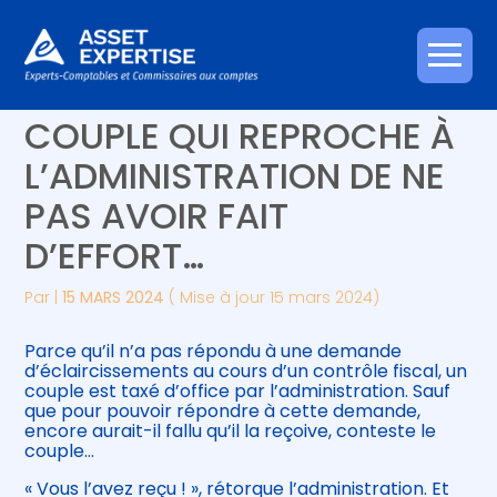
Créer et reprendre une activité
Piloter votre gestion
Aller
C’EST L’HISTOIRE D’UN
au
contenu
Gérer votre quotidien
Suivre votre comptabilité
COUPLE QUI REPROCHE À
L’ADMINISTRATION DE NE
Piloter votre entreprise
Gérer vos ressources humaines
PAS AVOIR FAIT
Développer votre entreprise
D’EFFORT…
Construire votre patrimoine
Par
|
15 MARS 2024
( Mise à jour 15 mars 2024)
Être prêt pour la facturation
Parce qu’il n’a pas répondu à une demande
électronique
d’éclaircissements au cours d’un contrôle fiscal, un
couple est taxé d’office par l’administration. Sauf
que pour pouvoir répondre à cette demande,
encore aurait-il fallu qu’il la reçoive, conteste le
couple…
« Vous l’avez reçu ! », rétorque l’administration. Et