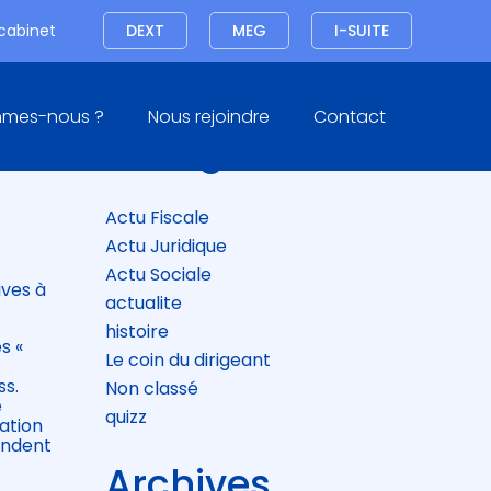
Connexion
 cabinet
DEXT
MEG
I-SUITE
Blog
mmes-nous ?
Nous rejoindre
Contact
sidebar
Catégories
Actu Fiscale
Actu Juridique
Actu Sociale
ives à
actualite
histoire
s «
Le coin du dirigeant
ss.
Non classé
e
quizz
tation
ondent
Archives