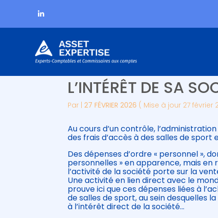
Subheader
Aller
C’EST L’HISTOIRE D
au
contenu
L’INTÉRÊT DE SA SO
Par
|
27 FÉVRIER 2026
( Mise à jour 27 février
Au cours d’un contrôle, l’administratio
des frais d’accès à des salles de sport
Des dépenses d’ordre « personnel », do
personnelles » en apparence, mais en ré
l’activité de la société porte sur la v
Une activité en lien direct avec le monde
prouve ici que ces dépenses liées à l’a
de salles de sport, au sein desquelles 
à l’intérêt direct de la société…