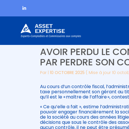
Subheader
Aller
C’EST L’HISTOIRE D
au
contenu
AVOIR PERDU LE CON
PAR PERDRE SON C
Par
|
10 OCTOBRE 2025
( Mise à jour 10 octo
Au cours d’un contrôle fiscal, l’administ
taxe personnellement son gérant au titr
qu’il est le « maître de l’affaire », conte
« Ce qu’elle a fait », estime l’administra
pouvoir engager financièrement la sociét
de la société au cours des années litigie
décisions que sous le contrôle des asso
aucun contrôle, il ne peut être présumé ê