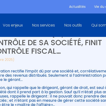
Actualités
Vie du
Principal
Vos enjeux
Nos services
Nos outils
Qui so
’UN DIRIGEANT QUI, ESTIMANT
TRÔLE DE SA SOCIÉTÉ, FINIT
ONTRÔLE FISCAL…
bre 2025)
ration rectifie l’impôt dû par une société et, corrélativem
e des revenus distribués. Seulement si l’administration 
ste le gérant…
tion, qui rappelle que le dirigeant, gérant de droit, est seul 
é dont il prend part à la gestion. Sauf qu’il n’était plus a
uses, rappelle le dirigeant : il ne pouvait donc prendre de
ciés ; et n’étant pas en mesure de gérer cette société sa
tre le « maître de l’affaire »…