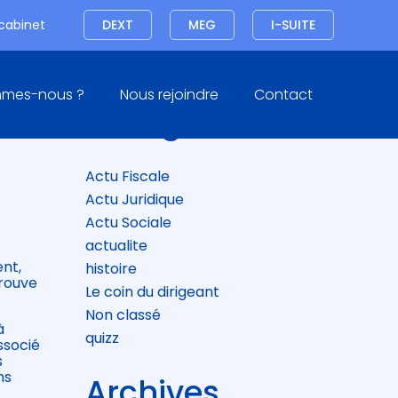
Connexion
 cabinet
DEXT
MEG
I-SUITE
Blog
mmes-nous ?
Nous rejoindre
Contact
sidebar
Catégories
Actu Fiscale
Actu Juridique
Actu Sociale
actualite
ent,
histoire
prouve
Le coin du dirigeant
Non classé
à
quizz
ssocié
s
ns
Archives