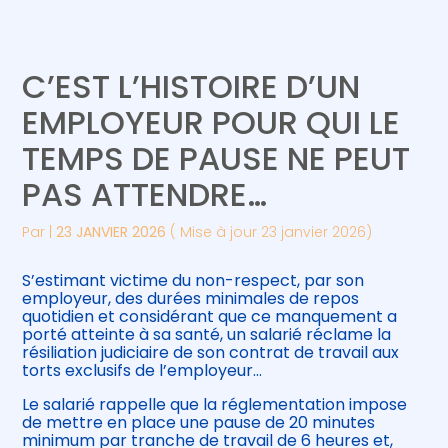
Créer et reprendre une activité
Piloter votre gestion
C’EST L’HISTOIRE D’UN
Gérer votre quotidien
Suivre votre comptabilité
EMPLOYEUR POUR QUI LE
TEMPS DE PAUSE NE PEUT
Piloter votre entreprise
Gérer vos ressources humaines
PAS ATTENDRE…
Développer votre entreprise
Par
|
23 JANVIER 2026
( Mise à jour 23 janvier 2026)
Construire votre patrimoine
S’estimant victime du non-respect, par son
employeur, des durées minimales de repos
Être prêt pour la facturation
quotidien et considérant que ce manquement a
électronique
porté atteinte à sa santé, un salarié réclame la
résiliation judiciaire de son contrat de travail aux
torts exclusifs de l’employeur…
Le salarié rappelle que la réglementation impose
de mettre en place une pause de 20 minutes
minimum par tranche de travail de 6 heures et,