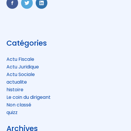
FaceBook
Twitter
LinkedIn
Blog
Catégories
sidebar
Actu Fiscale
Actu Juridique
Actu Sociale
actualite
histoire
Le coin du dirigeant
Non classé
quizz
Archives