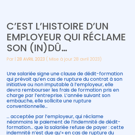
Créer et reprendre une activité
Piloter votre gestion
C’EST L’HISTOIRE D’UN
Gérer votre quotidien
Suivre votre comptabilité
EMPLOYEUR QUI RÉCLAME
SON (IN)DÛ…
Piloter votre entreprise
Gérer vos ressources humaines
Par
|
28 AVRIL 2023
( Mise à jour 28 avril 2023)
Développer votre entreprise
Une salariée signe une clause de dédit-formation
Construire votre patrimoine
qui prévoit qu’en cas de rupture du contrat à son
initiative ou non imputable à l’employeur, elle
devra rembourser les frais de formation pris en
Être prêt pour la facturation
charge par l’entreprise. L’année suivant son
électronique
embauche, elle sollicite une rupture
conventionnelle…
… acceptée par l’employeur, qui réclame
néanmoins le paiement de l’indemnité de dédit-
formation… que la salariée refuse de payer : cette
indemnité n’est due qu’« en cas de rupture du