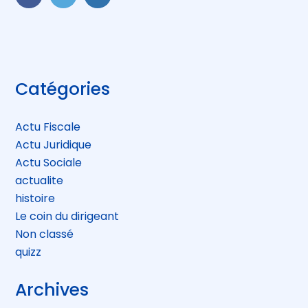
FaceBook
Twitter
LinkedIn
Blog
Catégories
sidebar
Actu Fiscale
Actu Juridique
Actu Sociale
actualite
histoire
Le coin du dirigeant
Non classé
quizz
Archives