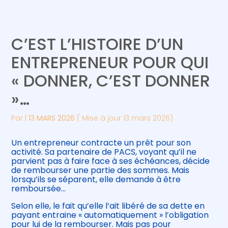
Créer et reprendre une activité
Piloter votre gestion
C’EST L’HISTOIRE D’UN
Gérer votre quotidien
Suivre votre comptabilité
ENTREPRENEUR POUR QUI
« DONNER, C’EST DONNER
Piloter votre entreprise
Gérer vos ressources humaines
»…
Développer votre entreprise
Par
|
13 MARS 2026
( Mise à jour 13 mars 2026)
Construire votre patrimoine
Un entrepreneur contracte un prêt pour son
activité. Sa partenaire de PACS, voyant qu’il ne
Être prêt pour la facturation
parvient pas à faire face à ses échéances, décide
électronique
de rembourser une partie des sommes. Mais
lorsqu’ils se séparent, elle demande à être
remboursée…
Selon elle, le fait qu’elle l’ait libéré de sa dette en
payant entraine « automatiquement » l’obligation
pour lui de la rembourser. Mais pas pour