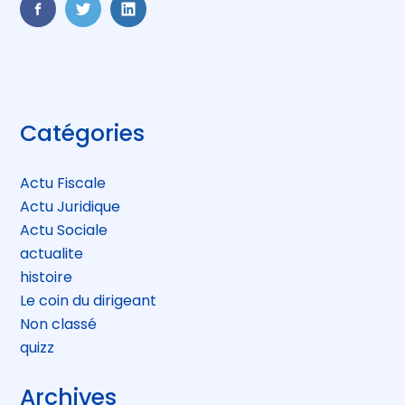
FaceBook
Twitter
LinkedIn
Blog
Catégories
sidebar
Actu Fiscale
Actu Juridique
Actu Sociale
actualite
histoire
Le coin du dirigeant
Non classé
quizz
Archives