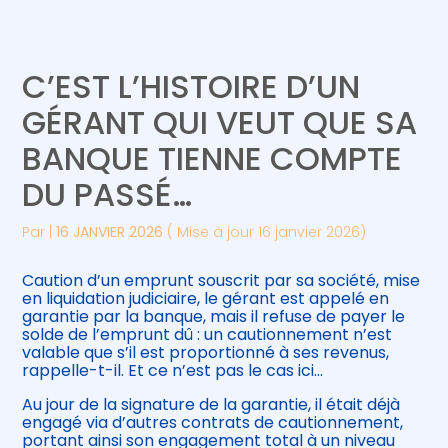
Créer et reprendre une activité
Piloter votre gestion
C’EST L’HISTOIRE D’UN
Gérer votre quotidien
Suivre votre comptabilité
GÉRANT QUI VEUT QUE SA
BANQUE TIENNE COMPTE
Piloter votre entreprise
Gérer vos ressources humaines
DU PASSÉ…
Développer votre entreprise
Par
|
16 JANVIER 2026
( Mise à jour 16 janvier 2026)
Construire votre patrimoine
Caution d’un emprunt souscrit par sa société, mise
en liquidation judiciaire, le gérant est appelé en
Être prêt pour la facturation
garantie par la banque, mais il refuse de payer le
électronique
solde de l’emprunt dû : un cautionnement n’est
valable que s’il est proportionné à ses revenus,
rappelle-t-il. Et ce n’est pas le cas ici…
Au jour de la signature de la garantie, il était déjà
engagé via d’autres contrats de cautionnement,
portant ainsi son engagement total à un niveau