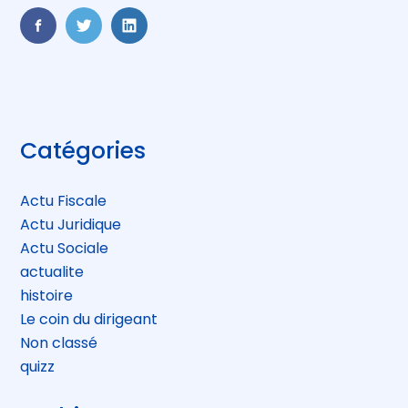
FaceBook
Twitter
LinkedIn
Blog
Catégories
sidebar
Actu Fiscale
Actu Juridique
Actu Sociale
actualite
histoire
Le coin du dirigeant
Non classé
quizz