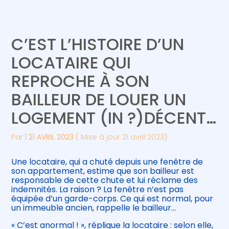
Créer et reprendre une activité
Piloter votre gestion
C’EST L’HISTOIRE D’UN
Gérer votre quotidien
Suivre votre comptabilité
LOCATAIRE QUI
REPROCHE À SON
Piloter votre entreprise
Gérer vos ressources humaines
BAILLEUR DE LOUER UN
Développer votre entreprise
LOGEMENT (IN ?)DÉCENT…
Construire votre patrimoine
Par
|
21 AVRIL 2023
( Mise à jour 21 avril 2023)
Être prêt pour la facturation
Une locataire, qui a chuté depuis une fenêtre de
électronique
son appartement, estime que son bailleur est
responsable de cette chute et lui réclame des
indemnités. La raison ? La fenêtre n’est pas
équipée d’un garde-corps. Ce qui est normal, pour
un immeuble ancien, rappelle le bailleur…
« C’est anormal ! », réplique la locataire : selon elle,