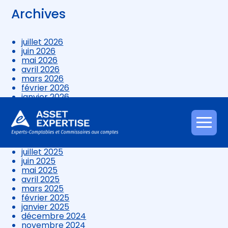
Archives
juillet 2026
juin 2026
mai 2026
avril 2026
mars 2026
février 2026
janvier 2026
décembre 2025
novembre 2025
octobre 2025
Aller
septembre 2025
au
août 2025
contenu
juillet 2025
juin 2025
mai 2025
avril 2025
mars 2025
février 2025
janvier 2025
décembre 2024
novembre 2024