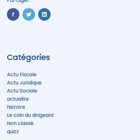
Partager :
FaceBook
Twitter
LinkedIn
Blog
Catégories
sidebar
Actu Fiscale
Actu Juridique
Actu Sociale
actualite
histoire
Le coin du dirigeant
Non classé
quizz