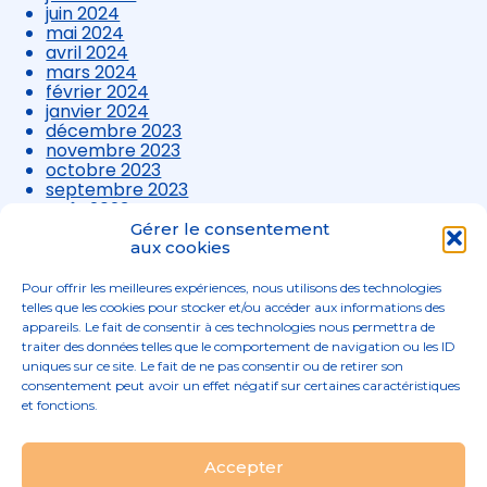
juin 2024
mai 2024
avril 2024
mars 2024
février 2024
janvier 2024
décembre 2023
novembre 2023
octobre 2023
septembre 2023
août 2023
juillet 2023
Gérer le consentement
juin 2023
aux cookies
mai 2023
avril 2023
Pour offrir les meilleures expériences, nous utilisons des technologies
mars 2023
telles que les cookies pour stocker et/ou accéder aux informations des
appareils. Le fait de consentir à ces technologies nous permettra de
traiter des données telles que le comportement de navigation ou les ID
uniques sur ce site. Le fait de ne pas consentir ou de retirer son
consentement peut avoir un effet négatif sur certaines caractéristiques
et fonctions.
Footer
Accepter
02 96 52 68 68
Linkedin
Principale