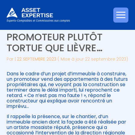
Créer et reprendre une activité
Piloter votre gestion
Aller
C’EST L’HISTOIRE D’UN
au
contenu
Gérer votre quotidien
Suivre votre comptabilité
PROMOTEUR PLUTÔT
TORTUE QUE LIÈVRE…
Piloter votre entreprise
Gérer vos ressources humaines
Par
|
22 SEPTEMBRE 2023
( Mise à jour 22 septembre 2023)
Développer votre entreprise
Dans le cadre d’un projet d’immeuble à construire,
Construire votre patrimoine
un promoteur vend des appartements à des futurs
propriétaires qui, ne voyant pas la construction se
terminer dans le délai imparti, lui reprochent ce
Être prêt pour la facturation
retard. « Ce n’est pas ma faute ! », répond le
électronique
constructeur qui explique avoir rencontré un
imprévu…
Il rappelle la présence, sur le chantier, d’un
immeuble ancien dont la façade a été réalisée par
un artiste mosaïste réputé, présence qui a
occasionné l’intervention de la direction régionale